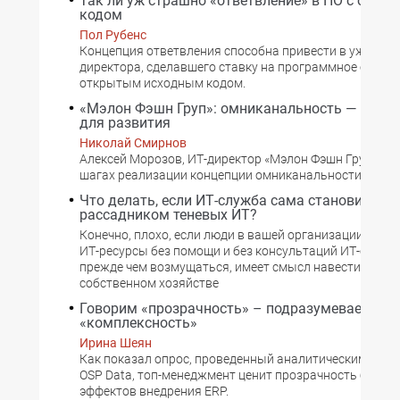
Так ли уж страшно «ответвление» в ПО с откр
кодом
Пол Рубенс
Концепция ответвления способна привести в ужас лю
директора, сделавшего ставку на программное обеспе
открытым исходным кодом.
«Мэлон Фэшн Груп»: омниканальность — возм
для развития
Николай Смирнов
Алексей Морозов, ИТ-директор «Мэлон Фэшн Груп», — 
шагах реализации концепции омниканальности.
Что делать, если ИТ-служба сама становится
рассадником теневых ИТ?
Конечно, плохо, если люди в вашей организации прио
ИТ-ресурсы без помощи и без консультаций ИТ-службы
прежде чем возмущаться, имеет смысл навести поряд
собственном хозяйстве
Говорим «прозрачность» – подразумеваем
«комплексность»
Ирина Шеян
Как показал опрос, проведенный аналитическим аген
OSP Data, топ-менеджмент ценит прозрачность больш
эффектов внедрения ERP.