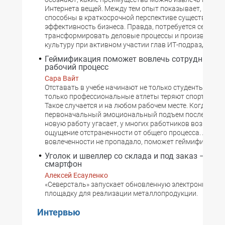
Интернета вещей. Между тем опыт показывает, что он
способны в краткосрочной перспективе существенно
эффективность бизнеса. Правда, потребуется серьезн
трансформировать деловые процессы и производств
культуру при активном участии глав ИТ-подразделени
Геймификация поможет вовлечь сотрудников 
рабочий процесс
Сара Вайт
Отставать в учебе начинают не только студенты вузов,
только профессиональные атлеты теряют спортивную
Такое случается и на любом рабочем месте. Когда
первоначальный эмоциональный подъем после перех
новую работу угасает, у многих работников возникает
ощущение отстраненности от общего процесса. А чтоб
вовлеченности не пропадало, поможет геймификация.
Уголок и швеллер со склада и под заказ – чере
смартфон
Алексей Есауленко
«Северсталь» запускает обновленную электронную т
площадку для реализации металлопродукции.
Интервью