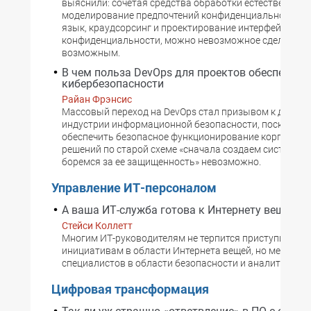
выяснили: сочетая средства обработки естественного
моделирование предпочтений конфиденциальности,
язык, краудсорсинг и проектирование интерфейса
конфиденциальности, можно невозможное сделать
возможным.
В чем польза DevOps для проектов обеспечени
кибербезопасности
Райан Фрэнсис
Массовый переход на DevOps стал призывом к действ
индустрии информационной безопасности, поскольку
обеспечить безопасное функционирование корпорат
решений по старой схеме «сначала создаем систему, 
боремся за ее защищенность» невозможно.
Управление ИТ-персоналом
А ваша ИТ-служба готова к Интернету вещей?
Стейси Коллетт
Многим ИТ-руководителям не терпится приступить к
инициативам в области Интернета вещей, но мешает 
специалистов в области безопасности и аналитики
Цифровая трансформация