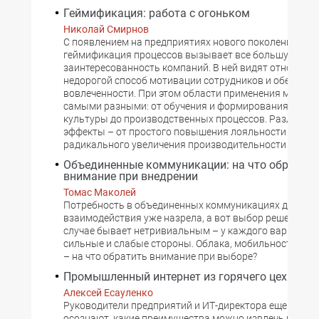
Геймификация: работа с огоньком
Николай Смирнов
С появлением на предприятиях нового поколения сот
геймификация процессов вызывает все большую
заинтересованность компаний. В ней видят относите
недорогой способ мотивации сотрудников и обеспече
вовлеченности. При этом области применения могут 
самыми разными: от обучения и формирования корп
культуры до производственных процессов. Различают
эффекты – от простого повышения лояльности до
радикального увеличения производительности труда.
Объединенные коммуникации: на что обратить
внимание при внедрении
Томас Маколей
Потребность в объединенных коммуникациях для дел
взаимодействия уже назрела, а вот выбор решения в
случае бывает нетривиальным – у каждого варианта 
сильные и слабые стороны. Облака, мобильность, бе
– на что обратить внимание при выборе?
Промышленный интернет из горячего цеха
Алексей Есауленко
Руководители предприятий и ИТ-директора еще не вп
осознают, какие преимущества можно извлечь из тех