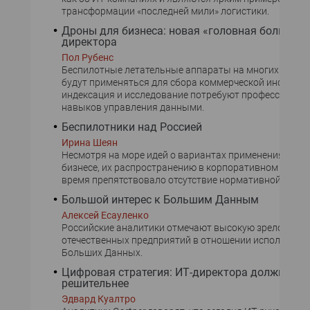
трансформации «последней мили» логистики.
Дроны для бизнеса: новая «головная боль» для
директора
Пол Рубенс
Беспилотные летательные аппараты на многих предп
будут применяться для сбора коммерческой информац
индексация и исследование потребуют профессиона
навыков управления данными.
Беспилотники над Россией
Ирина Шеян
Несмотря на море идей о вариантах применения дрон
бизнесе, их распространению в корпоративном сегмен
время препятствовало отсутствие нормативной базы.
Большой интерес к Большим Данным
Алексей Есауленко
Российские аналитики отмечают высокую зрелость
отечественных предприятий в отношении использова
Больших Данных.
Цифровая стратегия: ИТ-директора должны бы
решительнее
Эдвард Куалтро