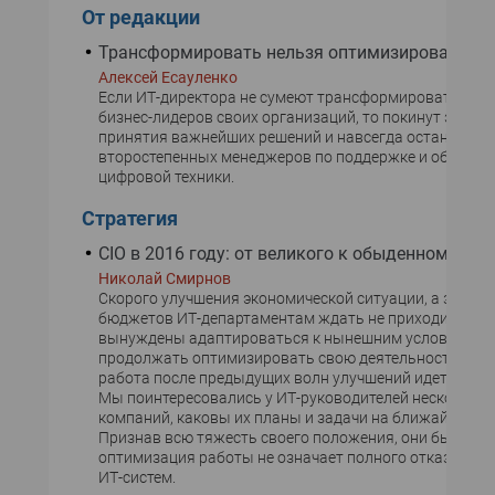
От редакции
Трансформировать нельзя оптимизировать!
Алексей Есауленко
Если ИТ-директора не сумеют трансформироваться в
бизнес-лидеров своих организаций, то покинут эшело
принятия важнейших решений и навсегда останутся в
второстепенных менеджеров по поддержке и обслуж
цифровой техники.
Стратегия
CIO в 2016 году: от великого к обыденному
Николай Смирнов
Скорого улучшения экономической ситуации, а значит,
бюджетов ИТ-департаментам ждать не приходится. О
вынуждены адаптироваться к нынешним условиям и
продолжать оптимизировать свою деятельность, хотя
работа после предыдущих волн улучшений идет все с
Мы поинтересовались у ИТ-руководителей нескольких
компаний, каковы их планы и задачи на ближайший го
Признав всю тяжесть своего положения, они были е
оптимизация работы не означает полного отказа от 
ИТ-систем.