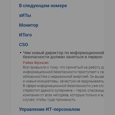
В следующем номере
хИТы
Монитор
ИТого
CSO
Чем новый директор по информационной
безопасности должен заняться в первую очер
Райан Фрэнсис
Все привыкли к тому, что принятый на работу директо
информационной безопасности приступает к своим
обязанностям с недюжинной энергией. Он выдвигает 
и новые инициативы, зачастую не задумываясь о пос
В сфере информационной безопасности уже сложилс
стереотип эдакого супермена – героя, спасающего сет
компании от всех негодяев, которые только и ждут уд
случая, чтобы туда проникнуть.
Управление ИТ-персоналом