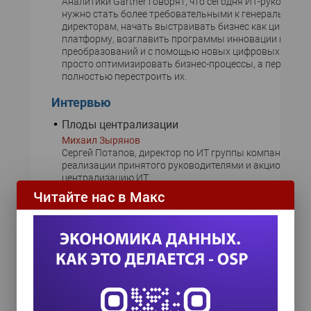
Аналитики Gartner говорят, что сегодня ИТ-руководит
нужно стать более требовательными к генеральным
директорам, начать выстраивать бизнес как цифрову
платформу, возглавить программы инновации и
преобразований и с помощью новых цифровых технол
просто оптимизировать бизнес-процессы, а переосмы
полностью перестроить их.
Интервью
Плоды централизации
Михаил Зырянов
Сергей Потапов, директор по ИТ группы компаний «Рус
реализации принятого руководителями и акционерами
централизацию ИТ.
Архив
Читайте нас в Макс
2018
2017
2016
2015
2014
2013
2012
2011
...
2010
2009