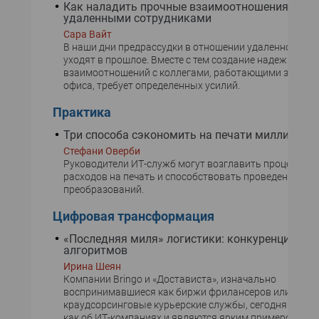
Как наладить прочные взаимоотношения с
удаленными сотрудниками
Сара Вайт
В наши дни предрассудки в отношении удаленной ра
уходят в прошлое. Вместе с тем создание надежных
взаимоотношений с коллегами, работающими за пре
офиса, требует определенных усилий.
Практика
Три способа сэкономить на печати миллионы
Стефани Оверби
Руководители ИТ-служб могут возглавить процесс со
расходов на печать и способствовать проведению ц
преобразований.
Цифровая трансформация
«Последняя миля» логистики: конкуренция
алгоритмов
Ирина Шеян
Компании Bringo и «Достависта», изначально
воспринимавшиеся как биржи фрилансеров или
краудсорсинговые курьерские службы, сегодня заявл
как об ИТ-компаниях и являются ярким примером ци