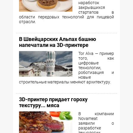
наработок
закрывшихся
стартапов в
области передовых технологий для пищевой
отрасли.
В Швейцарских Альпах башню
напечатали на 3D-принтере
Tor Alva — пример
того, как
цифровые
технологии,
роботизация и
новые
строительные материалы меняют архитектуру.
3D-принтер придает гороху
текстуру... мяса
В компании
Novameat
заявили о
разработке
технологии