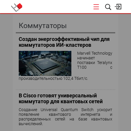
КОНФЕРЕНЦИИ
Коммутаторы
«ОТКРЫТЫЕ СИСТЕМЫ»
Создан энергоэффективный чип для
коммутаторов ИИ-кластеров
DATA AWARD
Marvell Technology
начинает
DATA&AI
поставки Teralynx
T100 с
ИТ-ИНФРАСТРУКТУРА
производительностью 102,4 Тбит/с.
БЕЗОПАСНОСТЬ
В Cisco готовят универсальный
коммутатор для квантовых сетей
АВТОМАТИЗАЦИЯ
Создание Universal Quantum Switch ускорит
появление квантового интернета и
ДИРЕКТОР ИС
распределенных сетей на базе квантовых
вычислений.