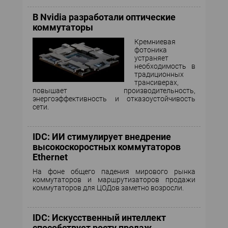
КОМПЬЮТЕРНЫЙ МИР
В Nvidia разработали оптические
коммутаторы
ИТ В ЗДРАВООХРАНЕНИИ
Кремниевая
фотоника
ПАРТНЕРСКИЕ ПРОЕКТЫ
устраняет
необходимость в
традиционных
ИТ-КАЛЕНДАРЬ
трансиверах,
повышает производительность,
энергоэффективность и отказоустойчивость
ЭКСПЕРТИЗА
сети.
ПРЕСС-РЕЛИЗЫ
IDC: ИИ стимулирует внедрение
высокоскоростных коммутаторов
АРХИВ ЖУРНАЛОВ
Ethernet
На фоне общего падения мирового рынка
ПОДПИСКА
коммутаторов и маршрутизаторов продажи
коммутаторов для ЦОДов заметно возросли.
IDC: Искусственный интеллект
способствует росту продаж