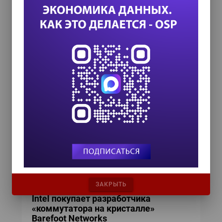
сетях дата-центров
Data Center Network Assurance and Insight
соберет данные о состоянии коммутаторов,
обнаруживая отклонения от нормы до того, как
они повлияют на приложения, и заранее
предупреждая о проблемах.
IDC: во втором квартале на рынке
коммутаторов и маршрутизаторов
наблюдается небольшой рост
Основным
фактором роста
остается спрос на
высокоскоростные модели. Тем не менее,
коммутаторы Gigabit Ethernet остаются самыми
массовыми.
ЗАКРЫТЬ
Intel покупает разработчика
«коммутатора на кристалле»
Barefoot Networks