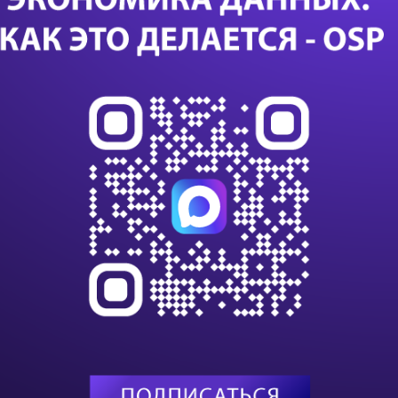
Гипе
Блок
Са
Проце
повы
проц
Как п
ИИ —
Скро
СУБД 
Инфр
основ
ИТ