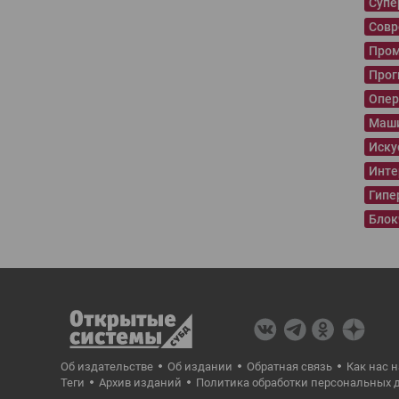
Суп
Совр
Пром
Прог
Опер
Маши
Иску
Инте
Гипе
Блок
Об издательстве
Об издании
Обратная связь
Как нас 
Теги
Архив изданий
Политика обработки персональных 