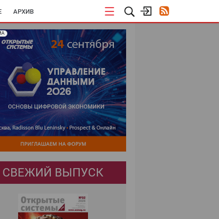
E
АРХИВ
МА
СВЕЖИЙ ВЫПУСК