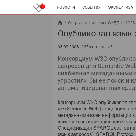
НОВОСТИ
СОБЫТИЯ
ЭКСПЕРТИЗА
Открытые системы. СУБД
2008
Опубликован язык 
03.03.2008
1676 прочтений
Консорциум W3C опублико
запросов для Semantic We
снабжение метаданными вс
упростили бы ее поиск и 
автоматизированных сред
Консорциум W3C опубликовал сп
для Semantic Web (концепции, п
метаданными всей информации в In
поиск и классификацию для челов
Спецификация SPARQL состоит из
(язык запросов), SPARQL Protocol 