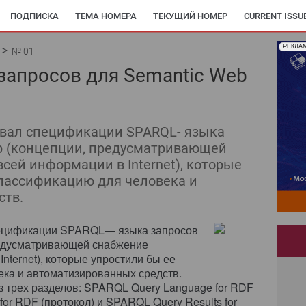
ПОДПИСКА
ТЕМА НОМЕРА
ТЕКУЩИЙ НОМЕР
CURRENT ISSU
РЕКЛА
№ 01
запросов для Semantic Web
вал спецификации SPARQL- языка
b (концепции, предусматривающей
ей информации в Internet), которые
классификацию для человека и
ств.
ецификации SPARQL— языка запросов
редусматривающей снабжение
ternet), которые упростили бы ее
ека и автоматизированных средств.
 трех разделов: SPARQL Query Language for RDF
for RDF (протокол) и SPARQL Query Results for