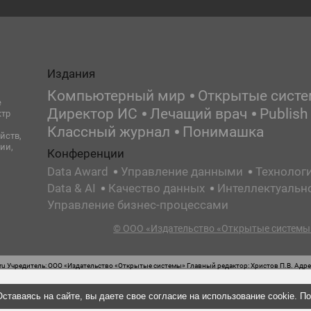
Издания
Компьютерный мир
Открытые сист
е
Директор ИС
Лечащий врач
Publish
ктр
Классный журнал
Понимашка
йств,
ии,
Конференции
Data Award
Управление данными
Технолог
Data & AI
Качество данных
Интеллектуальн
Управление бизнес-процессами
© ООО «Издательство «Открытые системы»
 Учредитель: ООО «Издательство «Открытые системы» Главный редактор: Христов П.В. Адрес
стная маркировка: 12+ Свидетельство о регистрации СМИ сетевого издания Эл.№ ФС77-62008
ставаясь на сайте, вы даете свое согласие на использование cookie. П