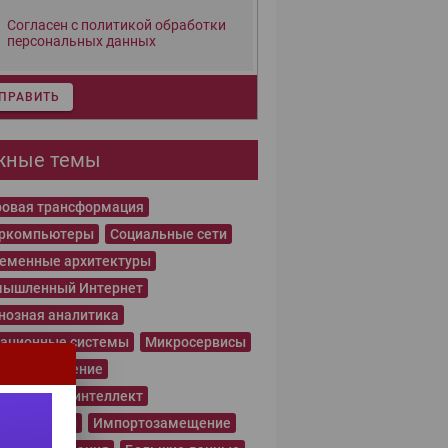
Согласен с политикой обработки
персональных данных
ПРАВИТЬ
жные темы
овая трансформация
еркомпьютеры
Социальные сети
еменные архитектуры
ышленный Интернет
нозная аналитика
ационные системы
Микросервисы
нное обучение
сственный интеллект
рнет вещей
Импортозамещение