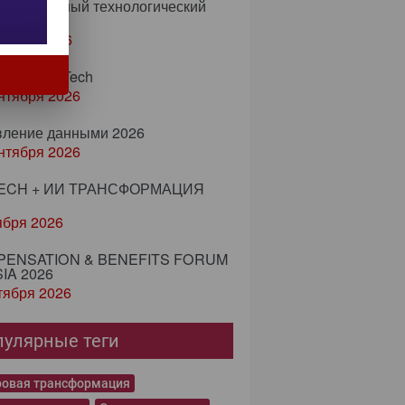
еждународный технологический
есс
тября 2026
м ProcessTech
нтября 2026
вление данными 2026
нтября 2026
ECH + ИИ ТРАНСФОРМАЦИЯ
ября 2026
ENSATION & BENEFITS FORUM
IA 2026
тября 2026
пулярные теги
овая трансформация