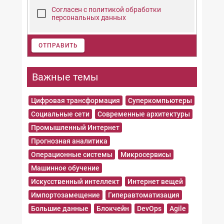
Согласен с политикой обработки
персональных данных
ОТПРАВИТЬ
Важные темы
Цифровая трансформация
Суперкомпьютеры
Социальные сети
Современные архитектуры
Промышленный Интернет
Прогнозная аналитика
Операционные системы
Микросервисы
Машинное обучение
Искусственный интеллект
Интернет вещей
Импортозамещение
Гиперавтоматизация
Большие данные
Блокчейн
DevOps
Agile