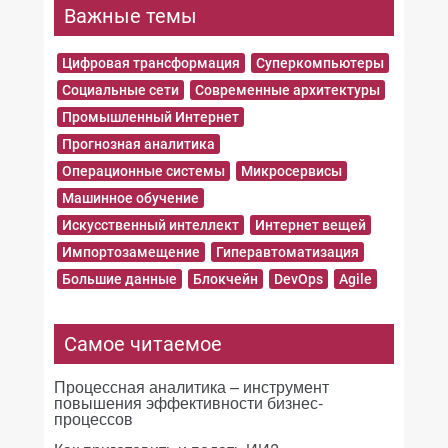
Важные темы
Цифровая трансформация
Суперкомпьютеры
Социальные сети
Современные архитектуры
Промышленный Интернет
Прогнозная аналитика
Операционные системы
Микросервисы
Машинное обучение
Искусственный интеллект
Интернет вещей
Импортозамещение
Гиперавтоматизация
Большие данные
Блокчейн
DevOps
Agile
Самое читаемое
Процессная аналитика – инструмент
повышения эффективности бизнес-
процессов