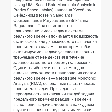
(Using UML-Based Rate Monotonic Analysis to
Predict Schedulability) написана Хусейном
Сейедином (Hossein Saiedian) и
Срикришнаном Рагураманом (Srikrishnan
Raguraman). Под возможностью
планирования смеси задач в системе
реального времени понимается возможность
статического или динамического назначения
приоритетов задачам, при котором любая
активизируемая задача успевает выполнить
требуемые от нее действия в течение
заранее известного промежутка времени.
Один из наиболее известных методов
анализа возможности планирования систем
реального времени — метод Rate Monotonic
Analysis (RMA), основанный на статических
приоритетах задач. При заданных
периодичности активизации каждой задачи,
предельного времени реакции и времени
выполнения задачи алгоритм в наихудшем
случае позволяет определить, имеется ли