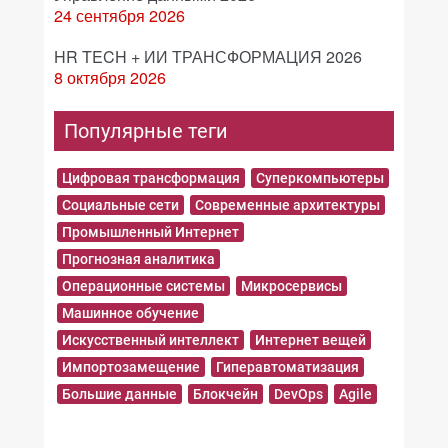
24 сентября 2026
HR TECH + ИИ ТРАНСФОРМАЦИЯ 2026
8 октября 2026
Популярные теги
Цифровая трансформация
Суперкомпьютеры
Социальные сети
Современные архитектуры
Промышленный Интернет
Прогнозная аналитика
Операционные системы
Микросервисы
Машинное обучение
Искусственный интеллект
Интернет вещей
Импортозамещение
Гиперавтоматизация
Большие данные
Блокчейн
DevOps
Agile