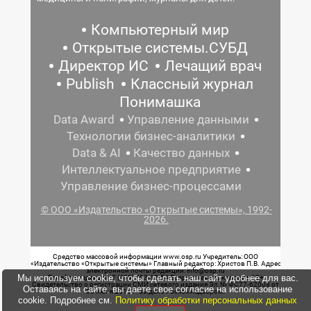
Компьютерный мир
Открытые системы.СУБД
Директор ИС
Лечащий врач
Publish
Классный журнал
Понимашка
Data Award
Управление данными
Технологии бизнес-аналитики
Data & AI
Качество данных
Интеллектуальное предприятие
Управление бизнес-процессами
© ООО «Издательство «Открытые системы», 1992-
2026.
Средство массовой информации www.osp.ru Учредитель: ООО
«Издательство «Открытые системы» Главный редактор: Христов П.В. Адрес
электронной почты редакции: info@osp.ru
Мы используем cookie, чтобы сделать наш сайт удобнее для вас.
Телефон редакции: 7 (499) 703-18-54 Возрастная маркировка: 12+
Свидетельство о регистрации СМИ сетевого издания Эл.№ ФС77-62008 от
Оставаясь на сайте, вы даете свое согласие на использование
05 июня 2015 г. выдано Роскомнадзором.
cookie. Подробнее см.
Политику обработки персональных данных