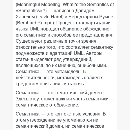
(Meaningful Modeling: What?s the Semantics of
«Semantics»?) — написана Дэвидом
Харелом (David Harel) и Берндхардом Румпе
(Bernhard Rumpe). Процесс стандартизации
языка UML породил обширное обсуждение
его семантики и способов ее представления.
Существуют различные точки зрения
относительно того, что составляет семантику
подмножеств и адаптаций UML. Авторы
статьи выделяют ряд утверждений,
являющихся, по их мнению, ошибочными.
Семантика — это метамодель. В
действительности, метамодель является
средством описания синтаксиса.
Семантика — это семантический домен.
Здесь отсутствует важная часть семантики —
семантическое отображение.
Семантика — это контекстные условия.
В
этом утверждении не упоминаются ни
семантический домен, ни семантическое