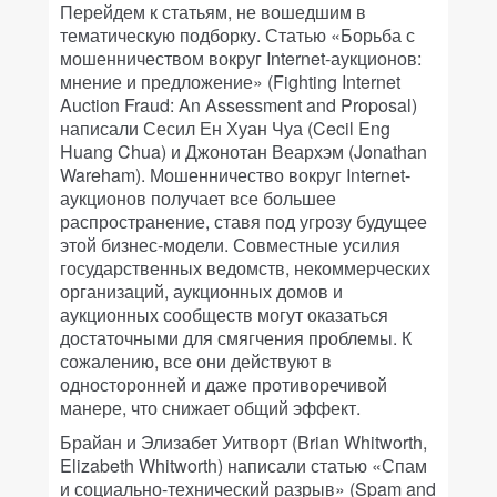
Перейдем к статьям, не вошедшим в
тематическую подборку. Статью «Борьба с
мошенничеством вокруг Internet-аукционов:
мнение и предложение» (Fighting Internet
Auction Fraud: An Assessment and Proposal)
написали Сесил Ен Хуан Чуа (Cecil Eng
Huang Chua) и Джонотан Веархэм (Jonathan
Wareham). Мошенничество вокруг Internet-
аукционов получает все большее
распространение, ставя под угрозу будущее
этой бизнес-модели. Совместные усилия
государственных ведомств, некоммерческих
организаций, аукционных домов и
аукционных сообществ могут оказаться
достаточными для смягчения проблемы. К
сожалению, все они действуют в
односторонней и даже противоречивой
манере, что снижает общий эффект.
Брайан и Элизабет Уитворт (Brian Whitworth,
Elizabeth Whitworth) написали статью «Спам
и социально-технический разрыв» (Spam and