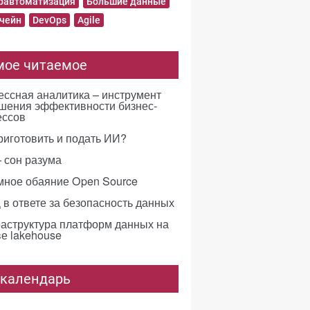
равтоматизация
Большие данные
чейн
DevOps
Agile
мое читаемое
ссная аналитика – инструмент
шения эффективности бизнес-
ессов
риготовить и подать ИИ?
 сон разума
мное обаяние Open Source
в ответе за безопасность данных
аструктура платформ данных на
е lakehouse
-календарь