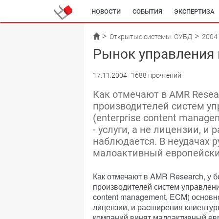
НОВОСТИ
СОБЫТИЯ
ЭКСПЕРТИЗА
Открытые системы. СУБД
2004
Рынок управления 
17.11.2004
1688 прочтений
Как отмечают в AMR Resea
производителей систем у
(enterprise content manag
- услуги, а не лицензии, 
наблюдается. В неудачах 
малоактивный европейски
Как отмечают в AMR Research, у 
производителей систем управления
content management, ECM) основно
лицензии, и расширения клиентур
компаний винят малоактивный евр