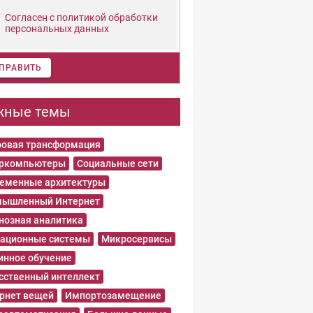
Согласен с политикой обработки
персональных данных
ПРАВИТЬ
жные темы
овая трансформация
еркомпьютеры
Социальные сети
еменные архитектуры
ышленный Интернет
нозная аналитика
ационные системы
Микросервисы
нное обучение
сственный интеллект
рнет вещей
Импортозамещение