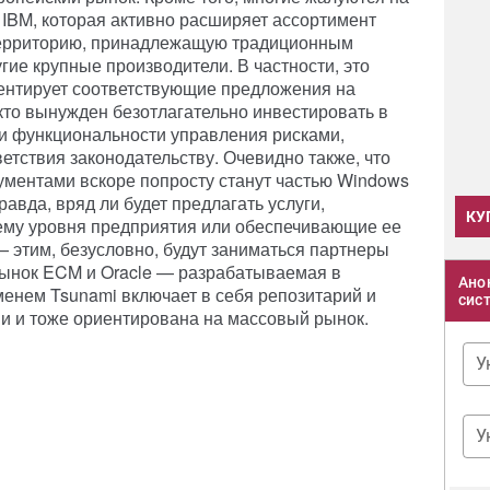
 IBM, которая активно расширяет ассортимент
территорию, принадлежащую традиционным
ие крупные производители. В частности, это
риентирует соответствующие предложения на
 кто вынужден безотлагательно инвестировать в
и функциональности управления рисками,
етствия законодательству. Очевидно также, что
ментами вскоре попросту станут частью Windows
 правда, вряд ли будет предлагать услуги,
КУ
ему уровня предприятия или обеспечивающие ее
 этим, безусловно, будут заниматься партнеры
рынок ECM и Oracle — разрабатываемая в
Ано
енем Tsunami включает в себя репозитарий и
сис
и и тоже ориентирована на массовый рынок.
У
У