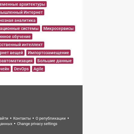
еменные архитектуры
ышленный Интернет
нозная аналитика
ационные системы
Микросервисы
нное обучение
сственный интеллект
рнет вещей
Импортозамещение
равтоматизация
Большие данные
чейн
DevOps
Agile
найти
Контакты
О републикации
данных
Change privacy settings