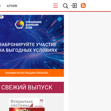
E
АРХИВ
МА
СВЕЖИЙ ВЫПУСК