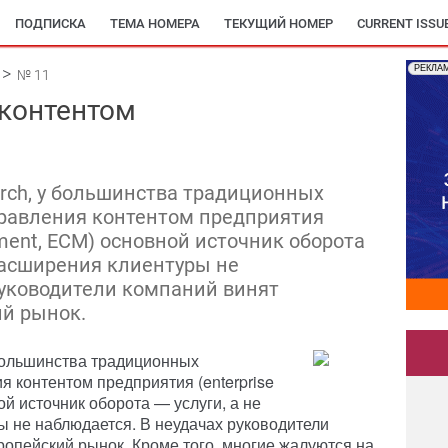
ПОДПИСКА
ТЕМА НОМЕРА
ТЕКУЩИЙ НОМЕР
CURRENT ISSU
РЕКЛА
№ 11
контентом
rch, у большинства традиционных
правления контентом предприятия
ement, ECM) основной источник оборота
и расширения клиентуры не
руководители компаний винят
й рынок.
большинства традиционных
 контентом предприятия (enterprise
й источник оборота — услуги, а не
ы не наблюдается. В неудачах руководители
опейский рынок. Кроме того, многие жалуются на