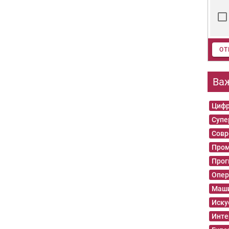
ОТ
Ва
Цифр
Суп
Совр
Пром
Прог
Опер
Маши
Иску
Инте