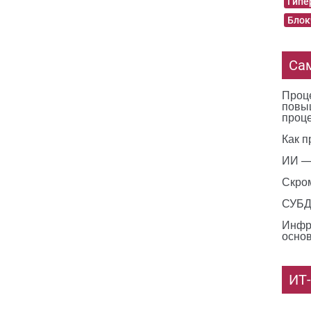
Гипе
Блок
Са
Проце
повы
проц
Как п
ИИ —
Скро
СУБД 
Инфр
основ
ИТ