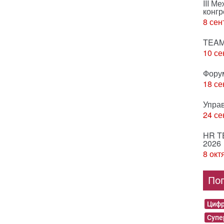
III М
конгр
8 сен
TEAM
10 се
Фору
18 се
Упра
24 се
HR T
2026
8 окт
По
Цифр
Суп