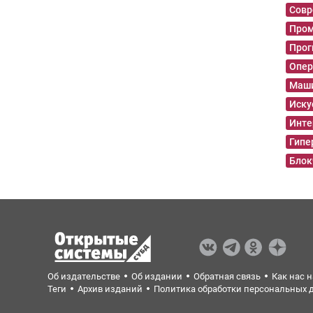
Совр
Пром
Прог
Опер
Маши
Иску
Инте
Гипе
Блок
Об издательстве
Об издании
Обратная связь
Как нас 
Теги
Архив изданий
Политика обработки персональных 