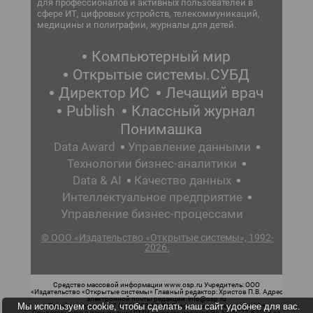
для профессионалов и активных пользователей в
сфере ИТ, цифровых устройств, телекоммуникаций,
медицины и полиграфии, журналы для детей.
Компьютерный мир
Открытые системы.СУБД
Директор ИС
Лечащий врач
Publish
Классный журнал
Понимашка
Data Award
Управление данными
Технологии бизнес-аналитики
Data & AI
Качество данных
Интеллектуальное предприятие
Управление бизнес-процессами
© ООО «Издательство «Открытые системы», 1992-
2026.
Средство массовой информации www.osp.ru Учредитель: ООО
«Издательство «Открытые системы» Главный редактор: Христов П.В. Адрес
электронной почты редакции: info@osp.ru
Мы используем cookie, чтобы сделать наш сайт удобнее для вас.
Телефон редакции: 7 (499) 703-18-54 Возрастная маркировка: 12+
Свидетельство о регистрации СМИ сетевого издания Эл.№ ФС77-62008 от