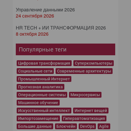
Управление данными 2026
24 сентября 2026
HR TECH + ИИ ТРАНСФОРМАЦИЯ 2026
8 октября 2026
Популярные теги
Цифровая трансформация
Суперкомпьютеры
Социальные сети
Современные архитектуры
Промышленный Интернет
Прогнозная аналитика
Операционные системы
Микросервисы
Машинное обучение
Искусственный интеллект
Интернет вещей
Импортозамещение
Гиперавтоматизация
Большие данные
Блокчейн
DevOps
Agile