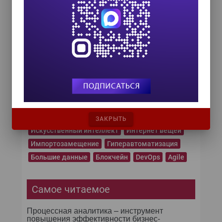
Важные темы
Цифровая трансформация
Суперкомпьютеры
Социальные сети
Современные архитектуры
Промышленный Интернет
Прогнозная аналитика
Операционные системы
Микросервисы
Машинное обучение
ЗАКРЫТЬ
Искусственный интеллект
Интернет вещей
Импортозамещение
Гиперавтоматизация
Большие данные
Блокчейн
DevOps
Agile
Самое читаемое
Процессная аналитика – инструмент
повышения эффективности бизнес-