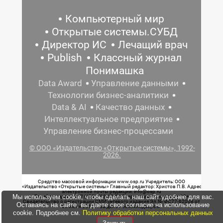
Компьютерный мир
Открытые системы.СУБД
Директор ИС
Лечащий врач
Publish
Классный журнал
Понимашка
Data Award
Управление данными
Технологии бизнес-аналитики
Data & AI
Качество данных
Интеллектуальное предприятие
Управление бизнес-процессами
© ООО «Издательство «Открытые системы», 1992-
2026.
Средство массовой информации www.osp.ru Учредитель: ООО
«Издательство «Открытые системы» Главный редактор: Христов П.В. Адрес
электронной почты редакции: info@osp.ru
Мы используем cookie, чтобы сделать наш сайт удобнее для вас.
Телефон редакции: 7 (499) 703-18-54 Возрастная маркировка: 12+
Свидетельство о регистрации СМИ сетевого издания Эл.№ ФС77-62008 от
Оставаясь на сайте, вы даете свое согласие на использование
05 июня 2015 г. выдано Роскомнадзором.
cookie. Подробнее см.
Политику обработки персональных данных