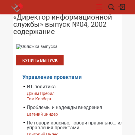
«Директор информационной
НОВОСТИ
службы» выпуск №04, 2002
содержание
КУПИТЬ ВЫПУСК
Управление проектами
ИТ-политика
Джим Пребил
Том Колберт
Проблемы и надежды внедрения
Евгений Зиндер
Не говори красиво, говори правильно... или Гл
управления проектами
Григорий Ципес