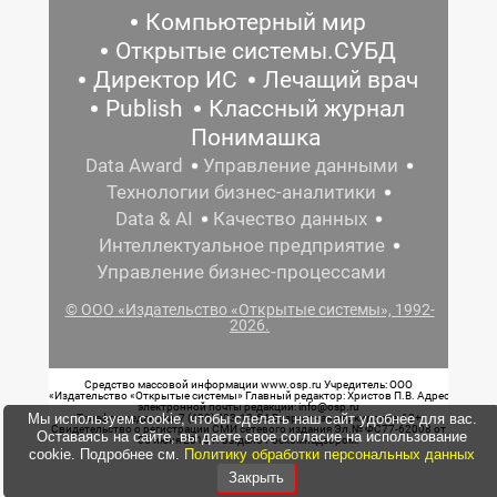
Компьютерный мир
Открытые системы.СУБД
Директор ИС
Лечащий врач
Publish
Классный журнал
Понимашка
Data Award
Управление данными
Технологии бизнес-аналитики
Data & AI
Качество данных
Интеллектуальное предприятие
Управление бизнес-процессами
© ООО «Издательство «Открытые системы», 1992-
2026.
Средство массовой информации www.osp.ru Учредитель: ООО
«Издательство «Открытые системы» Главный редактор: Христов П.В. Адрес
электронной почты редакции: info@osp.ru
Мы используем cookie, чтобы сделать наш сайт удобнее для вас.
Телефон редакции: 7 (499) 703-18-54 Возрастная маркировка: 12+
Свидетельство о регистрации СМИ сетевого издания Эл.№ ФС77-62008 от
Оставаясь на сайте, вы даете свое согласие на использование
05 июня 2015 г. выдано Роскомнадзором.
cookie. Подробнее см.
Политику обработки персональных данных
Закрыть