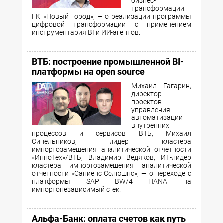
бизнес-
трансформации
ГК «Новый город», – о реализации программы
цифровой трансформации с применением
инструментария BI и ИИ-агентов.
ВТБ: построение промышленной BI-
платформы на open source
Михаил Гагарин,
директор
проектов
управления
автоматизации
внутренних
процессов и сервисов ВТБ, Михаил
Синельников, лидер кластера
импортозамещения аналитической отчетности
«ИнноТех»/ВТБ, Владимир Ведяков, ИТ-лидер
кластера импортозамещения аналитической
отчетности «Сапиенс Солюшнс», — о переходе с
платформы SAP BW/4 HANA на
импортонезависимый стек.
Альфа-Банк: оплата счетов как путь