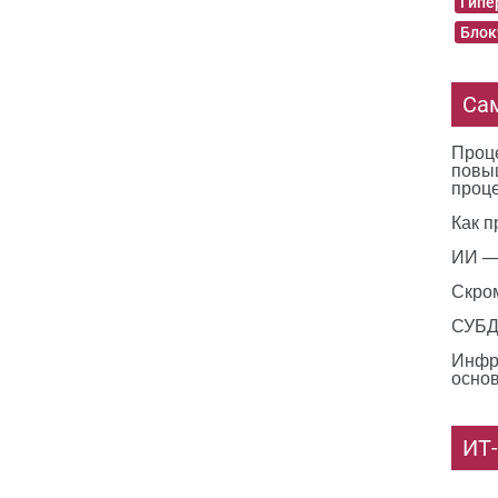
Гипе
Блок
Са
Проце
повы
проц
Как п
ИИ —
Скро
СУБД 
Инфр
основ
ИТ