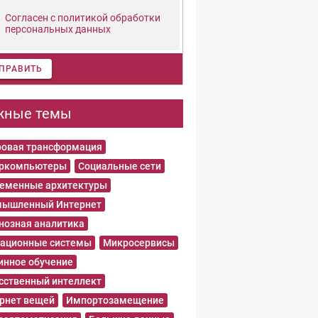
Согласен с политикой обработки
персональных данных
ПРАВИТЬ
жные темы
овая трансформация
еркомпьютеры
Социальные сети
еменные архитектуры
ышленный Интернет
нозная аналитика
ационные системы
Микросервисы
нное обучение
сственный интеллект
рнет вещей
Импортозамещение