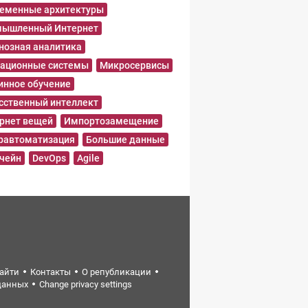
еменные архитектуры
ышленный Интернет
нозная аналитика
ационные системы
Микросервисы
нное обучение
сственный интеллект
рнет вещей
Импортозамещение
равтоматизация
Большие данные
чейн
DevOps
Agile
найти
Контакты
О републикации
данных
Change privacy settings