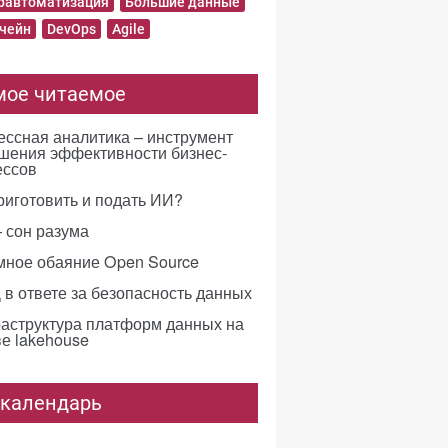
равтоматизация
Большие данные
чейн
DevOps
Agile
мое читаемое
ссная аналитика – инструмент
шения эффективности бизнес-
ессов
риготовить и подать ИИ?
 сон разума
мное обаяние Open Source
в ответе за безопасность данных
аструктура платформ данных на
е lakehouse
-календарь