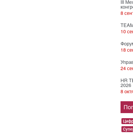
III М
конгр
8 сен
TEAM
10 се
Фору
18 се
Упра
24 се
HR T
2026
8 окт
По
Цифр
Суп