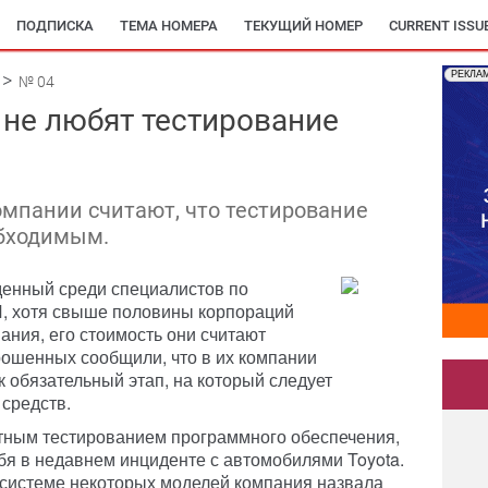
ПОДПИСКА
ТЕМА НОМЕРА
ТЕКУЩИЙ НОМЕР
CURRENT ISSU
РЕКЛА
№ 04
не любят тестирование
омпании считают, что тестирование
обходимым.
еденный среди специалистов по
И, хотя свыше половины корпораций
ания, его стоимость они считают
ошенных сообщили, что в их компании
 обязательный этап, на который следует
 средств.
тным тестированием программного обеспечения,
я в недавнем инциденте с автомобилями Toyota.
 системе некоторых моделей компания назвала