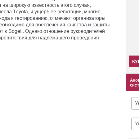
 на широкую известность этого случая,
есла Toyota, и ущерб ее репутации, многие
хода к тестированию, отмечают организаторы
еобходимо для обеспечения качества и защиты
т в Sogeti. Однако отношение руководителей
 препятствия для надлежащего проведения
КУ
Ано
сис
У
У