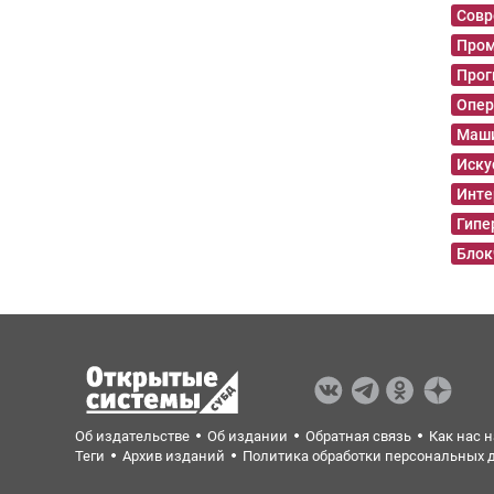
Совр
Пром
Прог
Опер
Маши
Иску
Инте
Гипе
Блок
Об издательстве
Об издании
Обратная связь
Как нас 
Теги
Архив изданий
Политика обработки персональных 