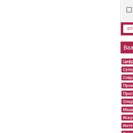
ОТ
Ва
Цифр
Суп
Совр
Пром
Прог
Опер
Маши
Иску
Инте