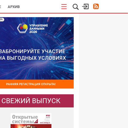
E
АРХИВ
МА
СВЕЖИЙ ВЫПУСК