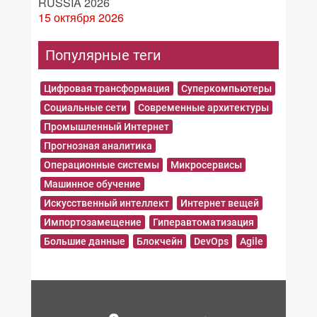
RUSSIA 2026
15 октября 2026
Популярные теги
Цифровая трансформация
Суперкомпьютеры
Социальные сети
Современные архитектуры
Промышленный Интернет
Прогнозная аналитика
Операционные системы
Микросервисы
Машинное обучение
Искусственный интеллект
Интернет вещей
Импортозамещение
Гиперавтоматизация
Большие данные
Блокчейн
DevOps
Agile