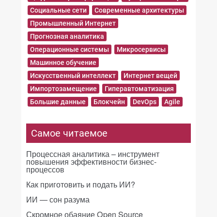
Социальные сети
Современные архитектуры
Промышленный Интернет
Прогнозная аналитика
Операционные системы
Микросервисы
Машинное обучение
Искусственный интеллект
Интернет вещей
Импортозамещение
Гиперавтоматизация
Большие данные
Блокчейн
DevOps
Agile
Самое читаемое
Процессная аналитика – инструмент
повышения эффективности бизнес-
процессов
Как приготовить и подать ИИ?
ИИ — сон разума
Скромное обаяние Open Source