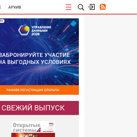
E
АРХИВ
МА
СВЕЖИЙ ВЫПУСК