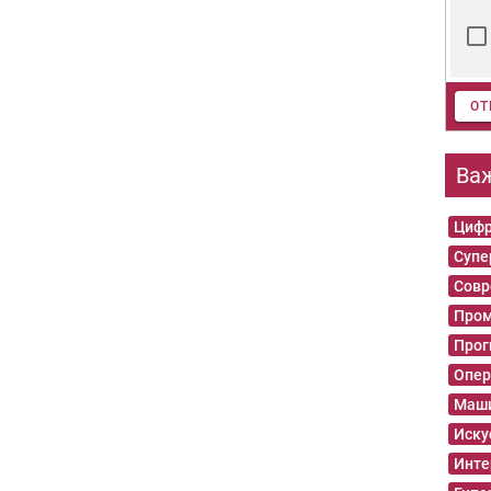
ОТ
Ва
Цифр
Суп
Совр
Пром
Прог
Опер
Маши
Иску
Инте