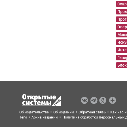
Совр
Пром
Прог
Опер
Маши
Иску
Инте
Гипе
Блок
Об издательстве
Об издании
Обратная связь
Как нас 
Теги
Архив изданий
Политика обработки персональных 