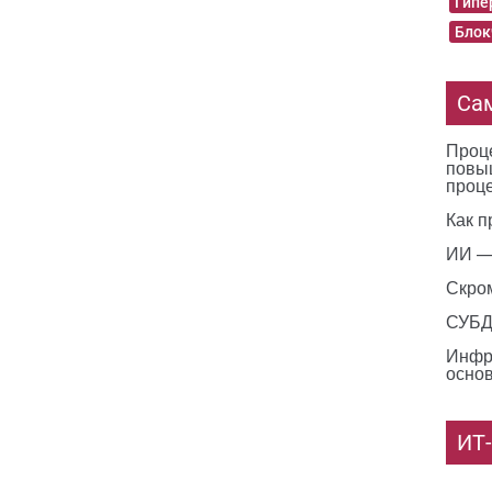
Гипе
Блок
Са
Проце
повы
проц
Как п
ИИ —
Скро
СУБД 
Инфр
основ
ИТ