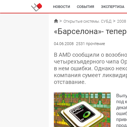
НОВОСТИ
СОБЫТИЯ
ЭКСПЕРТИЗА
Открытые системы. СУБД
2008
«Барселона»- тепер
04.06.2008
2531 прочтение
В AMD сообщили о возобн
четырехъядерного чипа Op
в нем ошибки. Однако нек
компания сумеет ликвидир
отставание.
Выпу
под 
дека
ошиб
прив
прод