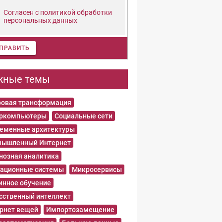
Согласен с политикой обработки
персональных данных
ПРАВИТЬ
жные темы
овая трансформация
еркомпьютеры
Социальные сети
еменные архитектуры
ышленный Интернет
нозная аналитика
ационные системы
Микросервисы
нное обучение
сственный интеллект
рнет вещей
Импортозамещение