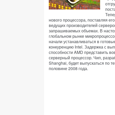
отгр
пост
Тепе
нового процессора, поставляя ег
ведущих производителей серверов 
запрашиваемых объемах. В насто
глобальном рынке микропроцессор
начали устанавливаться в готовы
конкуренцию Intel. Задержка с вы
способности AMD представить в
серверный процессор. Чип, раз
Shanghai, будет выпускаться по т
половине 2008 года.