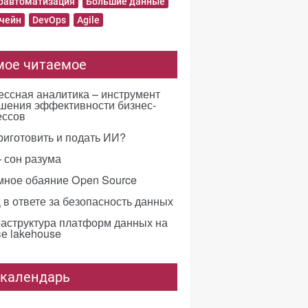
равтоматизация
Большие данные
чейн
DevOps
Agile
мое читаемое
ссная аналитика – инструмент
шения эффективности бизнес-
ессов
риготовить и подать ИИ?
 сон разума
мное обаяние Open Source
в ответе за безопасность данных
аструктура платформ данных на
е lakehouse
-календарь