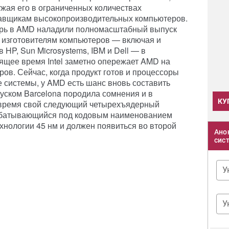
ужая его в ограниченных количествах
авщикам высокопроизводительных компьютеров.
рь в AMD наладили полномасштабный выпуск
о изготовителям компьютеров — включая и
HP, Sun Microsystems, IBM и Dell — в
ящее время Intel заметно опережает AMD на
ов. Сейчас, когда продукт готов и процессоры
е системы, у AMD есть шанс вновь составить
пуском Barcelona породила сомнения и в
КУ
овремя свой следующий четырехъядерный
рабатывающийся под кодовым наименованием
ехнологии 45 нм и должен появиться во второй
Ано
сис
У
У