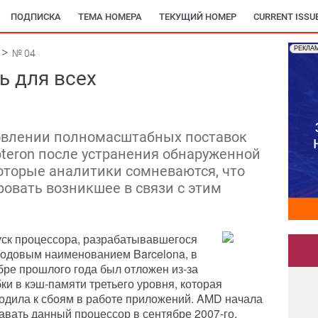
ПОДПИСКА
ТЕМА НОМЕРА
ТЕКУЩИЙ НОМЕР
CURRENT ISSU
РЕКЛА
№ 04
ь для всех
овлении полномасштабных поставок
teron после устранения обнаруженной
оторые аналитики сомневаются, что
овать возникшее в связи с этим
ск процессора, разрабатывавшегося
кодовым наименованием Barcelona, в
бре прошлого года был отложен из-за
ки в кэш-памяти третьего уровня, которая
одила к сбоям в работе приложений. AMD начала
авать данный процессор в сентябре 2007-го,