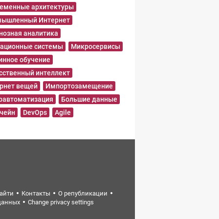
еменные архитектуры
ышленный Интернет
нозная аналитика
ационные системы
Микросервисы
нное обучение
сственный интеллект
рнет вещей
Импортозамещение
равтоматизация
Большие данные
чейн
DevOps
Agile
найти
Контакты
О републикации
данных
Change privacy settings