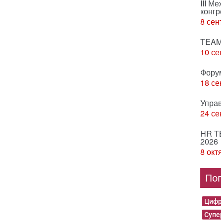
III М
конгр
8 сен
TEAM
10 се
Фору
18 се
Упра
24 се
HR T
2026
8 окт
По
Цифр
Суп