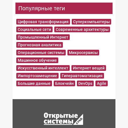
Популярные теги
Цифровая трансформация
Суперкомпьютеры
Социальные сети
Современные архитектуры
Промышленный Интернет
Прогнозная аналитика
Операционные системы
Микросервисы
Машинное обучение
Искусственный интеллект
Интернет вещей
Импортозамещение
Гиперавтоматизация
Большие данные
Блокчейн
DevOps
Agile