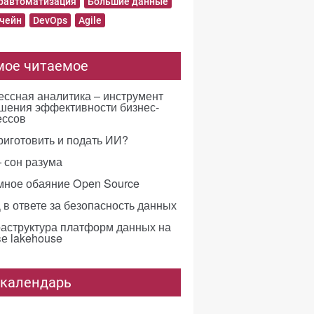
равтоматизация
Большие данные
чейн
DevOps
Agile
мое читаемое
ссная аналитика – инструмент
шения эффективности бизнес-
ессов
риготовить и подать ИИ?
 сон разума
мное обаяние Open Source
в ответе за безопасность данных
аструктура платформ данных на
е lakehouse
-календарь