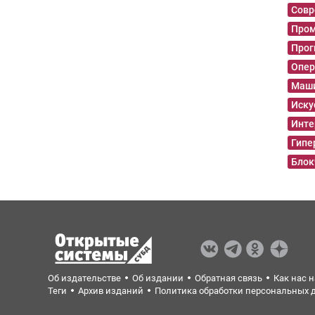
Совр
Пром
Прог
Опер
Маши
Иску
Инте
Гипе
Блок
Об издательстве
Об издании
Обратная связь
Как нас 
Теги
Архив изданий
Политика обработки персональных 