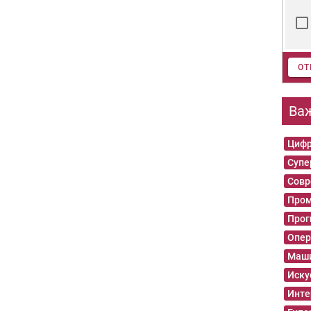
ОТ
Ва
Цифр
Суп
Совр
Пром
Прог
Опер
Маши
Иску
Инте