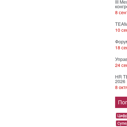
III М
конгр
8 сен
TEAM
10 се
Фору
18 се
Упра
24 се
HR T
2026
8 окт
По
Цифр
Суп