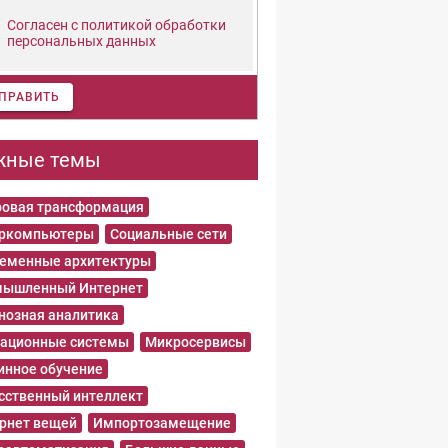
Согласен с политикой обработки
персональных данных
ПРАВИТЬ
жные темы
овая трансформация
еркомпьютеры
Социальные сети
еменные архитектуры
ышленный Интернет
нозная аналитика
ационные системы
Микросервисы
нное обучение
сственный интеллект
рнет вещей
Импортозамещение