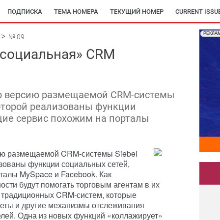
ПОДПИСКА
ТЕМА НОМЕРА
ТЕКУЩИЙ НОМЕР
CURRENT ISSU
РЕКЛА
№ 09
 «социальная» CRM
ую версию размещаемой CRM-системы
которой реализованы функции
щие сервис похожим на порталы
ию размещаемой CRM-системы Siebel
зованы функции социальных сетей,
талы MySpace и Facebook. Как
ости будут помогать торговым агентам в их
а традиционных CRM-систем, которые
четы и другие механизмы отслеживания
лей. Одна из новых функций «коллажирует»