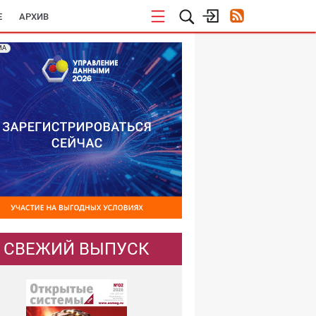
E
АРХИВ
МА
СВЕЖИЙ ВЫПУСК