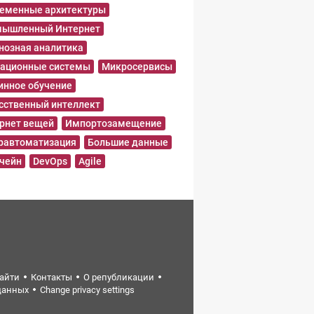
еменные архитектуры
ышленный Интернет
нозная аналитика
ационные системы
Микросервисы
нное обучение
сственный интеллект
рнет вещей
Импортозамещение
равтоматизация
Большие данные
чейн
DevOps
Agile
найти
Контакты
О републикации
данных
Change privacy settings