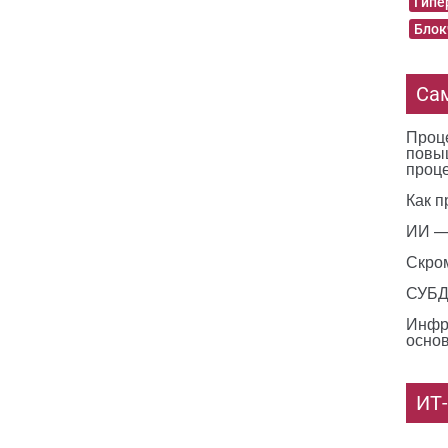
Гипе
Блок
Са
Проце
повы
проц
Как п
ИИ —
Скро
СУБД 
Инфр
основ
ИТ