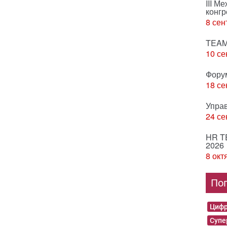
III М
конгр
8 сен
TEAM
10 се
Фору
18 се
Упра
24 се
HR T
2026
8 окт
По
Цифр
Суп