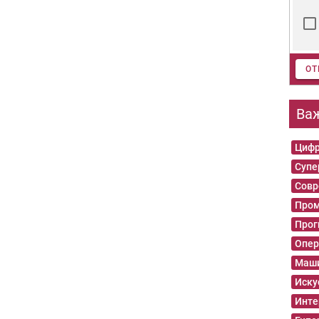
ОТ
Ва
Цифр
Суп
Совр
Пром
Прог
Опер
Маши
Иску
Инте