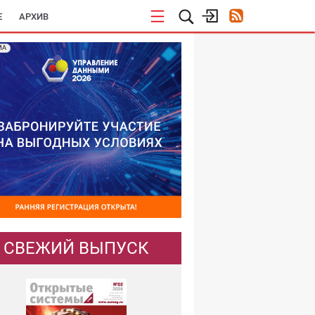
E
АРХИВ
МА
СВЕЖИЙ ВЫПУСК