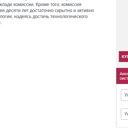
ладе комиссии. Кроме того, комиссия
ее десяти лет достаточно скрытно и активно
логии, надеясь достичь технологического
.
КУ
Ано
сис
У
У