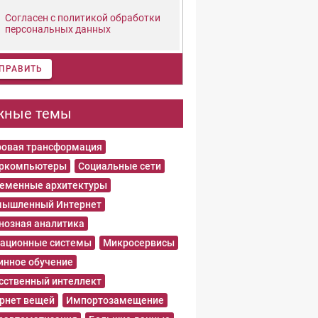
Согласен с политикой обработки
персональных данных
ПРАВИТЬ
жные темы
овая трансформация
еркомпьютеры
Социальные сети
еменные архитектуры
ышленный Интернет
нозная аналитика
ационные системы
Микросервисы
нное обучение
сственный интеллект
рнет вещей
Импортозамещение