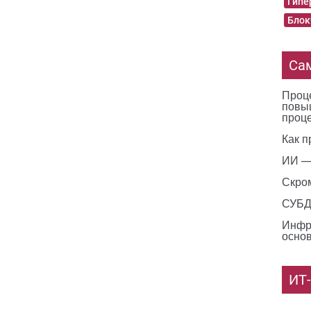
Гипе
Блок
Са
Проце
повы
проц
Как п
ИИ —
Скро
СУБД 
Инфр
основ
ИТ