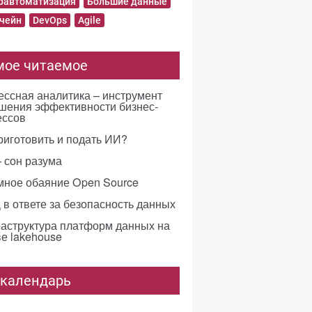
равтоматизация
Большие данные
чейн
DevOps
Agile
мое читаемое
ссная аналитика – инструмент
шения эффективности бизнес-
ессов
риготовить и подать ИИ?
 сон разума
мное обаяние Open Source
в ответе за безопасность данных
аструктура платформ данных на
е lakehouse
-календарь