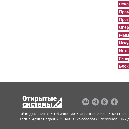
Совр
Пром
Прог
Опер
Маши
Иску
Инте
Гипе
Блок
Об издательстве
Об издании
Обратная связь
Как нас 
Теги
Архив изданий
Политика обработки персональных 