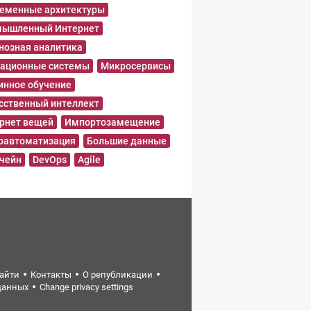
еменные архитектуры
ышленный Интернет
нозная аналитика
ационные системы
Микросервисы
нное обучение
сственный интеллект
рнет вещей
Импортозамещение
равтоматизация
Большие данные
чейн
DevOps
Agile
найти
Контакты
О републикации
данных
Change privacy settings