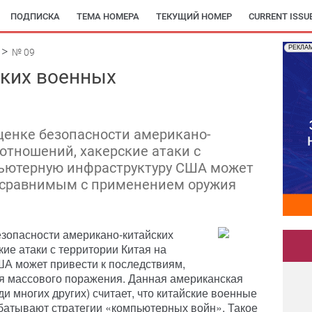
ПОДПИСКА
ТЕМА НОМЕРА
ТЕКУЩИЙ НОМЕР
CURRENT ISSU
РЕКЛА
№ 09
ских военных
ценке безопасности американо-
отношений, хакерские атаки с
пьютерную инфраструктуру США может
, сравнимым с применением оружия
зопасности американо-китайских
ие атаки с территории Китая на
А может привести к последствиям,
 массового поражения. Данная американская
и многих других) считает, что китайские военные
батывают стратегии «компьютерных войн». Такое