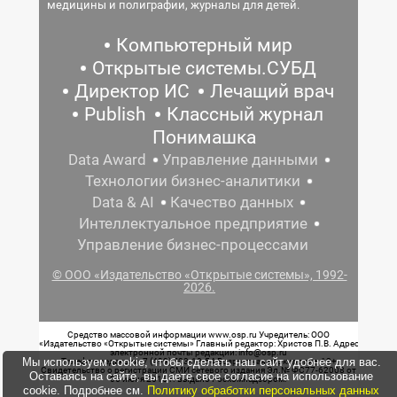
медицины и полиграфии, журналы для детей.
Компьютерный мир
Открытые системы.СУБД
Директор ИС
Лечащий врач
Publish
Классный журнал
Понимашка
Data Award
Управление данными
Технологии бизнес-аналитики
Data & AI
Качество данных
Интеллектуальное предприятие
Управление бизнес-процессами
© ООО «Издательство «Открытые системы», 1992-
2026.
Средство массовой информации www.osp.ru Учредитель: ООО
«Издательство «Открытые системы» Главный редактор: Христов П.В. Адрес
электронной почты редакции: info@osp.ru
Мы используем cookie, чтобы сделать наш сайт удобнее для вас.
Телефон редакции: 7 (499) 703-18-54 Возрастная маркировка: 12+
Свидетельство о регистрации СМИ сетевого издания Эл.№ ФС77-62008 от
Оставаясь на сайте, вы даете свое согласие на использование
05 июня 2015 г. выдано Роскомнадзором.
cookie. Подробнее см.
Политику обработки персональных данных