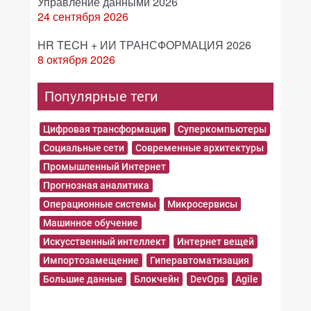
Управление данными 2026
24 сентября 2026
HR TECH + ИИ ТРАНСФОРМАЦИЯ 2026
8 октября 2026
Популярные теги
Цифровая трансформация
Суперкомпьютеры
Социальные сети
Современные архитектуры
Промышленный Интернет
Прогнозная аналитика
Операционные системы
Микросервисы
Машинное обучение
Искусственный интеллект
Интернет вещей
Импортозамещение
Гиперавтоматизация
Большие данные
Блокчейн
DevOps
Agile