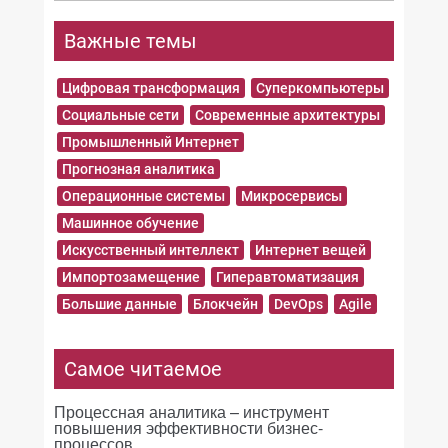
Важные темы
Цифровая трансформация
Суперкомпьютеры
Социальные сети
Современные архитектуры
Промышленный Интернет
Прогнозная аналитика
Операционные системы
Микросервисы
Машинное обучение
Искусственный интеллект
Интернет вещей
Импортозамещение
Гиперавтоматизация
Большие данные
Блокчейн
DevOps
Agile
Самое читаемое
Процессная аналитика – инструмент
повышения эффективности бизнес-
процессов