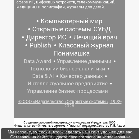
сфере ИТ, цифровых устройств, телекоммуникаций,
медицины и полиграфии, журналы для детей.
Компьютерный мир
Открытые системы.СУБД
Директор ИС
Лечащий врач
Publish
Классный журнал
Понимашка
Data Award
Управление данными
Технологии бизнес-аналитики
Data & AI
Качество данных
Интеллектуальное предприятие
Управление бизнес-процессами
© ООО «Издательство «Открытые системы», 1992-
2026.
Средство массовой информации www.osp.ru Учредитель: ООО
«Издательство «Открытые системы» Главный редактор: Христов П.В. Адрес
электронной почты редакции: info@osp.ru
Мы используем cookie, чтобы сделать наш сайт удобнее для вас.
Телефон редакции: 7 (499) 703-18-54 Возрастная маркировка: 12+
Свидетельство о регистрации СМИ сетевого издания Эл.№ ФС77-62008 от
Оставаясь на сайте, вы даете свое согласие на использование
05 июня 2015 г. выдано Роскомнадзором.