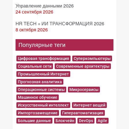
Управление данными 2026
24 сентября 2026
HR TECH + ИИ ТРАНСФОРМАЦИЯ 2026
8 октября 2026
Популярные теги
Цифровая трансформация
Суперкомпьютеры
Социальные сети
Современные архитектуры
Промышленный Интернет
Прогнозная аналитика
Операционные системы
Микросервисы
Машинное обучение
Искусственный интеллект
Интернет вещей
Импортозамещение
Гиперавтоматизация
Большие данные
Блокчейн
DevOps
Agile