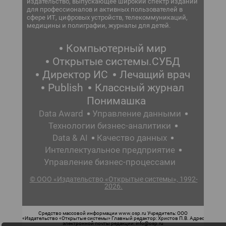
издательство, выпускающее широкий спектр изданий
для профессионалов и активных пользователей в
сфере ИТ, цифровых устройств, телекоммуникаций,
медицины и полиграфии, журналы для детей.
Компьютерный мир
Открытые системы.СУБД
Директор ИС
Лечащий врач
Publish
Классный журнал
Понимашка
Data Award
Управление данными
Технологии бизнес-аналитики
Data & AI
Качество данных
Интеллектуальное предприятие
Управление бизнес-процессами
© ООО «Издательство «Открытые системы», 1992-
2026.
Средство массовой информации www.osp.ru Учредитель: ООО
«Издательство «Открытые системы» Главный редактор: Христов П.В. Адрес
электронной почты редакции: info@osp.ru