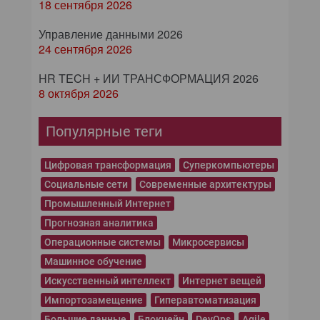
18 сентября 2026
Управление данными 2026
24 сентября 2026
HR TECH + ИИ ТРАНСФОРМАЦИЯ 2026
8 октября 2026
Популярные теги
Цифровая трансформация
Суперкомпьютеры
Социальные сети
Современные архитектуры
Промышленный Интернет
Прогнозная аналитика
Операционные системы
Микросервисы
Машинное обучение
Искусственный интеллект
Интернет вещей
Импортозамещение
Гиперавтоматизация
Большие данные
Блокчейн
DevOps
Agile