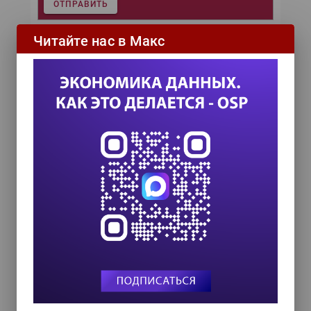
ОТПРАВИТЬ
Читайте нас в Макс
Важные темы
Цифровая трансформация
Суперкомпьютеры
Социальные сети
Современные архитектуры
Промышленный Интернет
Прогнозная аналитика
Операционные системы
Микросервисы
Машинное обучение
Искусственный интеллект
Интернет вещей
Импортозамещение
Гиперавтоматизация
Большие данные
Блокчейн
DevOps
Agile
Самое читаемое
Процессная аналитика – инструмент