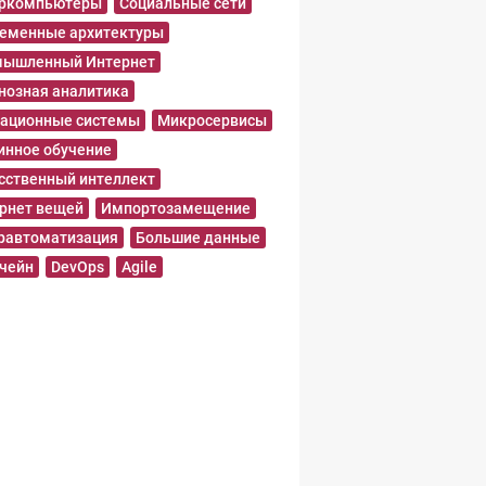
еркомпьютеры
Социальные сети
еменные архитектуры
ышленный Интернет
нозная аналитика
ационные системы
Микросервисы
нное обучение
сственный интеллект
рнет вещей
Импортозамещение
равтоматизация
Большие данные
чейн
DevOps
Agile