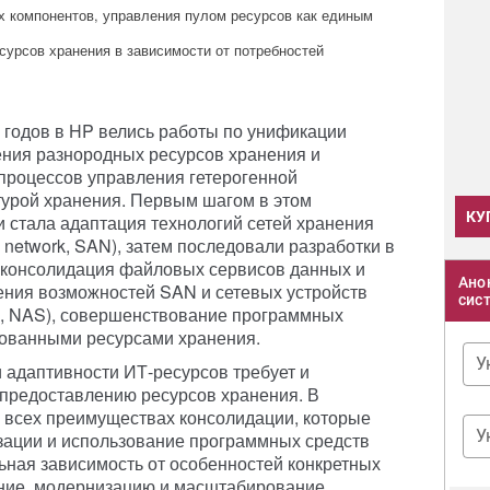
х компонентов, управления пулом ресурсов как единым
сурсов хранения в зависимости от потребностей
х годов в HP велись работы по унификации
ния разнородных ресурсов хранения и
роцессов управления гетерогенной
урой хранения. Первым шагом в этом
КУ
 стала адаптация технологий сетей хранения
a network, SAN), затем последовали разработки в
, консолидация файловых сервисов данных и
Ано
ения возможностей SAN и сетевых устройств
сис
ge, NAS), совершенствование программных
ованными ресурсами хранения.
У
 адаптивности ИТ-ресурсов требует и
 предоставлению ресурсов хранения. В
 всех преимуществах консолидации, которые
У
зации и использование программных средств
ьная зависимость от особенностей конкретных
ение, модернизацию и масштабирование