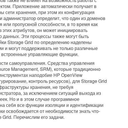
в также не влияет на возможность работы с
ектом. Приложение автоматически получает в
 сети хранения, при этом их конфигурация
и администратор определит, что один из доменов
 или пропускной способности, в то время как
з этих атрибутов, он может инициировать
 данных. Эти процессы также могут быть
йки Storage Grid по определению наделены
и и могут поддерживать не только различные
и встроенные управляющие функции.
ости самоуправления. Средства управления
ource Management, SRM), которые традиционно
инструментах наподобие HP OpenView
урирование, контроль ресурсов), для Storage Grid
раструктуры хранения, не требуя
стратора, за исключением ситуаций выхода из
еек. Но и в этом случае программное
 на себя все функции изоляции и идентификации
ки освобождается от необходимости знать что-
 Grid. Перечислим его задачи.