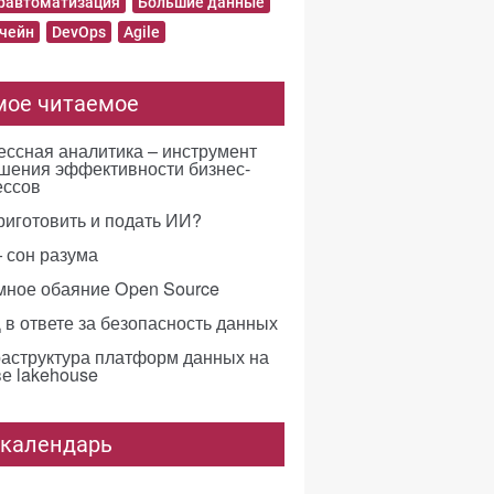
равтоматизация
Большие данные
чейн
DevOps
Agile
мое читаемое
ссная аналитика – инструмент
шения эффективности бизнес-
ессов
риготовить и подать ИИ?
 сон разума
мное обаяние Open Source
в ответе за безопасность данных
аструктура платформ данных на
е lakehouse
-календарь