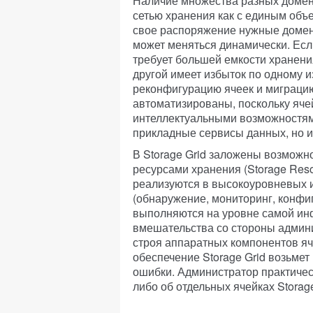
Наличие множества разных домено
сетью хранения как с единым объ
свое распоряжение нужные домены
может меняться динамически. Есл
требует большей емкости хранения
другой имеет избыток по одному и
реконфигурацию ячеек и миграцию
автоматизированы, поскольку яче
интеллектуальными возможностям
прикладные сервисы данных, но 
В Storage Grid заложены возможн
ресурсами хранения (Storage Res
реализуются в высокоуровневых 
(обнаружение, мониторинг, конфиг
выполняются на уровне самой инф
вмешательства со стороны админи
строя аппаратных компонентов яч
обеспечение Storage Grid возьмет
ошибки. Администратор практичес
либо об отдельных ячейках Storage