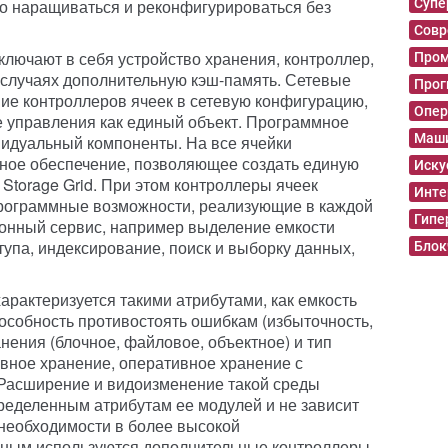
о наращиваться и реконфигурироваться без
Суп
Совр
лючают в себя устройство хранения, контроллер,
Пром
 случаях дополнительную кэш-память. Сетевые
Прог
ие контроллеров ячеек в сетевую конфигурацию,
Опер
е управления как единый объект. Программное
Маши
видуальный компоненты. На все ячейки
ное обеспечение, позволяющее создать единую
Иску
Storage Grid. При этом контроллеры ячеек
Инте
рограммные возможности, реализующие в каждой
Гипе
нный сервис, например выделение емкости
тупа, индексирование, поиск и выборку данных,
Блок
характеризуется такими атрибутами, как емкость
пособность противостоять ошибкам (избыточность,
анения (блочное, файловое, объектное) и тип
рвное хранение, оперативное хранение с
 Расширение и видоизменение такой среды
ределенным атрибутам ее модулей и не зависит
 необходимости в более высокой
анным используются дополнительные контроллеры