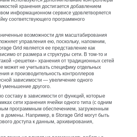
мкостей хранения достигается добавлением
новом информационном сервисе удовлетворяется
чейку соответствующего программного
раниченные возможности для масштабирования
ложняет управления ею, поскольку, напомним,
age Grid является ее представление как
исимо от размера и структуры сети. В том-то и
такой «решетки» хранения от традиционных сетей
не может не учитывать специфику отдельных
нения и производительность контроллеров
есной зависимости — увеличение одного
й уменьшение другого.
по составу в зависимости от функций, которые
амках сети хранения ячейки одного типа (с одним
сным программным обеспечением, загруженным
в домены. Например, в Storage Grid могут быть
вого доступа к данным, архивирования,