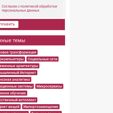
Согласен с политикой обработки
персональных данных
ПРАВИТЬ
жные темы
овая трансформация
еркомпьютеры
Социальные сети
еменные архитектуры
ышленный Интернет
нозная аналитика
ационные системы
Микросервисы
нное обучение
сственный интеллект
рнет вещей
Импортозамещение