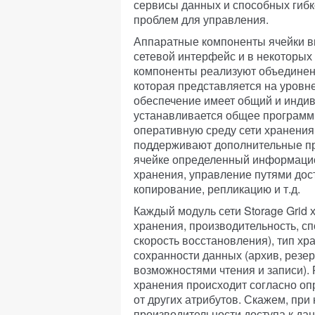
сервисы данных и способных гибк
проблем для управления.
Аппаратные компоненты ячейки вк
сетевой интерфейс и в некоторых
компоненты реализуют объединен
которая представляется на уровн
обеспечение имеет общий и инди
устанавливается общее программ
оперативную среду сети хранения 
поддерживают дополнительные п
ячейке определенный информацио
хранения, управление путями дос
копирование, репликацию и т.д.
Каждый модуль сети Storage Grid 
хранения, производительность, с
скорость восстановления), тип хр
сохранности данных (архив, резе
возможностями чтения и записи).
хранения происходит согласно оп
от других атрибутов. Скажем, при
производительности доступа к д