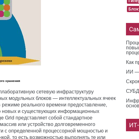
Гипе
Блок
Са
Проце
повы
проц
Как п
ИИ —
Скро
ого хранения
СУБД 
коллаборативную сетевую инфраструктуру
ных модульных блоков — интеллектуальных ячеек
Инфр
 в режиме реального времени предоставление,
основ
ю новых и существующих информационных
age Grid представляет собой стандартное
массив или устройство долговременного
ИТ
ти с определенной процессорной мощностью и
нкой, то есть возможностью выполнять те или