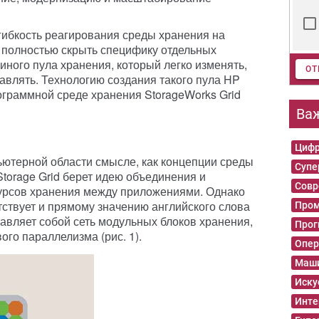
ибкость реагирования среды хранения на
 полностью скрыть специфику отдельных
иного пула хранения, который легко изменять,
ОТ
авлять. Технологию создания такого пула HP
ограммной среде хранения StorageWorks Grid
Ва
Цифр
пьютерной области смысле, как концепции среды
Суп
orage Grid берет идею объединения и
Совр
урсов хранения между приложениями. Однако
тствует и прямому значению английского слова
Пром
ставляет собой сеть модульных блоков хранения,
Прог
го параллелизма (рис. 1).
Опер
Маши
Иску
Инте