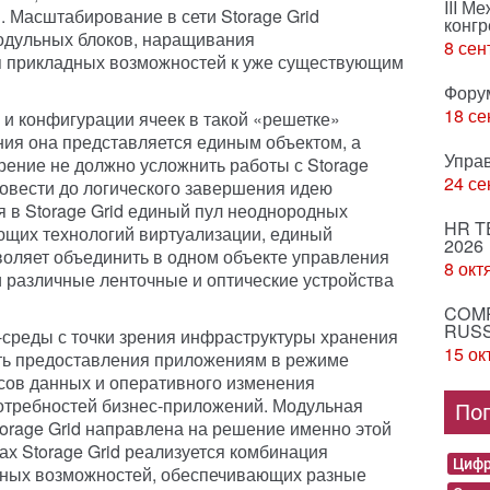
III М
 Масштабирование в сети Storage Grid
конгр
модульных блоков, наращивания
8 сен
я прикладных возможностей к уже существующим
Фору
18 се
 и конфигурации ячеек в такой «решетке»
ния она представляется единым объектом, а
Упра
ение не должно усложнить работы с Storage
24 се
довести до логического завершения идею
я в Storage Grid единый пул неоднородных
HR T
ующих технологий виртуализации, единый
2026
зволяет объединить в одном объекте управления
8 окт
и различные ленточные и оптические устройства
COMP
RUSS
среды с точки зрения инфраструктуры хранения
15 ок
ть предоставления приложениям в режиме
сов данных и оперативного изменения
отребностей бизнес-приложений. Модульная
По
torage Grid направлена на решение именно этой
ах Storage Grid реализуется комбинация
Цифр
мных возможностей, обеспечивающих разные