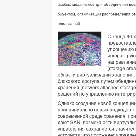
особых механизмов для объединения все
объектом, оптимизации распределения ре
приложений.
С конца 90-
предоставле
упрощению п
инфраструкт
направлении
(storage are
области виртуализации хранения
блокового доступа путем объедин
хранения (network attached stora
решений по управлению интегрир
Однако создание новой концепции
принципиально новых подходов к
современной среде хранения, при
дают SAN, возможности виртуали
управления сохраняется значител
устройств, что усложняет управл