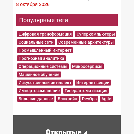
8 октября 2026
Популярные теги
Цифровая трансформация
Суперкомпьютеры
Социальные сети
Современные архитектуры
Промышленный Интернет
Прогнозная аналитика
Операционные системы
Микросервисы
Машинное обучение
Искусственный интеллект
Интернет вещей
Импортозамещение
Гиперавтоматизация
Большие данные
Блокчейн
DevOps
Agile