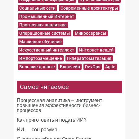
Социальные сети
Современные архитектуры
Промышленный Интернет
Прогнозная аналитика
Операционные системы
Микросервисы
Машинное обучение
Искусственный интеллект
Интернет вещей
Импортозамещение
Гиперавтоматизация
Большие данные
Блокчейн
DevOps
Agile
Самое читаемое
Процессная аналитика – инструмент
повышения эффективности бизнес-
процессов
Как приготовить и подать ИИ?
ИИ — сон разума
Скромное обаяние Open Source