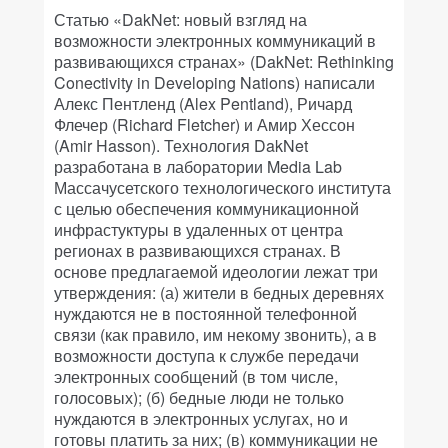
Статью «DakNet: новый взгляд на
возможности электронных коммуникаций в
развивающихся странах» (DakNet: Rethinking
Conectivity in Developing Nations) написали
Алекс Пентленд (Alex Pentland), Ричард
Флечер (Richard Fletcher) и Амир Хессон
(Amir Hasson). Технология DakNet
разработана в лаборатории Media Lab
Массачусетского технологического института
с целью обеспечения коммуникационной
инфрастуктуры в удаленных от центра
регионах в развивающихся странах. В
основе предлагаемой идеологии лежат три
утверждения: (а) жители в бедных деревнях
нуждаются не в постоянной телефонной
связи (как правило, им некому звонить), а в
возможности доступа к службе передачи
электронных сообщений (в том числе,
голосовых); (б) бедные люди не только
нуждаются в электронных услугах, но и
готовы платить за них; (в) коммуникации не