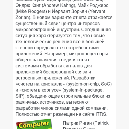
Эндрю Кэнг (Andrew Kahng), Майк Роджерс
(Mike Rodgers) и Йервант Зорьян (Yervant
Zorian). В новом варианте отчета отражается
существенный сдвиг центра интересов
микроэлектронной индустрии. Сегодняшняя
ситуация характеризуется тем, что новые
технологические решения все в большей
степени определяются потребностями
приложений. Например, микропроцессоры
общего назначения соединяются с
системами обработки сигналов для
приложений беспроводной связи и
встроенных приложений. Разработки
«систем на кристалле» (system-on-chip, SoC)
и «систем в корпусе» (system-in-package,
SiP), объединяющие строительные блоки из
различных источников, вытесняют
разработки чипов силами одной компании.
Полностью отчет размещен на сайте ITRS.
Патрик Риган (Patrick
Regan) и Скотт