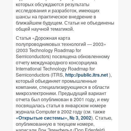
которых обсуждаются результаты
исследования и разработок, имеющих
шансы на практическое внедрение в
ближайшем будущем. Статьи не объединены
общей научной тематикой.
Статья «Дорожная карта
полупроводниковых технологий — 2003»
(2003 Technology Roadmap for
Semiconductors) посвящена обновленному
отчету международного консорциума
International Technology Roadmap for
Semiconductors (ITRS,
http://public.itrs.net
),
который объединяет промышленные
компании, специализирующиеся в области
микроэлектроники. Предыдущий вариант
отчета был опубликован в 2001 году, и ему
посвящалась статья в январском номере
журнала Computer в 2002 году (см. также
«Открытые системы», № 3, 2002
). Статью,
опубликованную в текущем номере,
написали Дон Эденфельд (Don Edenfeld),