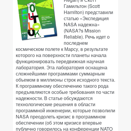
Гамильтон (Scott
Hamilton) представили
статью «Экспедиция
NASA надежна»
(NASA?s Mission
Reliable). Речь идет о
последнем
космическом полете к Марсу, в результате
которого на поверхности планеты начала
функционировать передвижная научная
лаборатория. Эта лаборатория оснащена
сложнейшими программами суммарным
объемом в миллионы строк исходного текста.
К программному обеспечению такого рода
предъявляются особые требования по части
надежности. В статье обсуждаются
технологические решения в области
программной инженерии, которые позволили
NASA преодолеть кризис в программном
обеспечении (об этом кризисе впервые
публично говорилось на конференции NATO