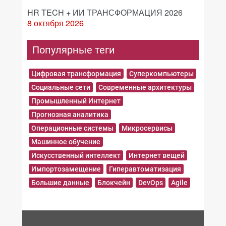
HR TECH + ИИ ТРАНСФОРМАЦИЯ 2026
8 октября 2026
Популярные теги
Цифровая трансформация
Суперкомпьютеры
Социальные сети
Современные архитектуры
Промышленный Интернет
Прогнозная аналитика
Операционные системы
Микросервисы
Машинное обучение
Искусственный интеллект
Интернет вещей
Импортозамещение
Гиперавтоматизация
Большие данные
Блокчейн
DevOps
Agile