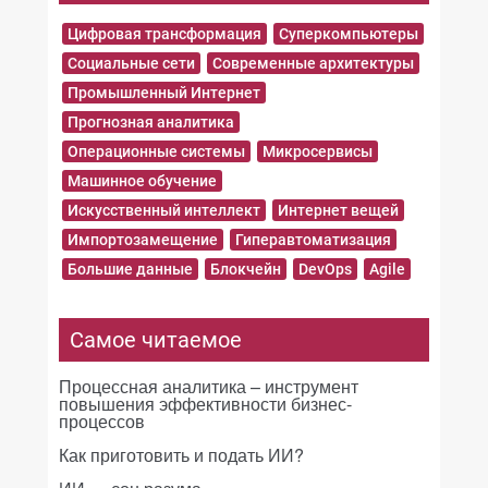
Цифровая трансформация
Суперкомпьютеры
Социальные сети
Современные архитектуры
Промышленный Интернет
Прогнозная аналитика
Операционные системы
Микросервисы
Машинное обучение
Искусственный интеллект
Интернет вещей
Импортозамещение
Гиперавтоматизация
Большие данные
Блокчейн
DevOps
Agile
Самое читаемое
Процессная аналитика – инструмент
повышения эффективности бизнес-
процессов
Как приготовить и подать ИИ?