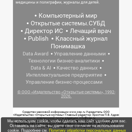
медицины и полиграфии, журналы для детей.
Компьютерный мир
Открытые системы.СУБД
Директор ИС
Лечащий врач
Publish
Классный журнал
Понимашка
Data Award
Управление данными
Технологии бизнес-аналитики
Data & AI
Качество данных
Интеллектуальное предприятие
Управление бизнес-процессами
© ООО «Издательство «Открытые системы», 1992-
2026.
Средство массовой информации www.osp.ru Учредитель: ООО
«Издательство «Открытые системы» Главный редактор: Христов П.В. Адрес
электронной почты редакции: info@osp.ru
Мы используем cookie, чтобы сделать наш сайт удобнее для вас.
Телефон редакции: 7 (499) 703-18-54 Возрастная маркировка: 12+
Свидетельство о регистрации СМИ сетевого издания Эл.№ ФС77-62008 от
Оставаясь на сайте, вы даете свое согласие на использование
05 июня 2015 г. выдано Роскомнадзором.
cookie. Подробнее см.
Политику обработки персональных данных