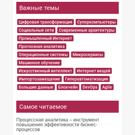
Важные темы
Цифровая трансформация
Суперкомпьютеры
Социальные сети
Современные архитектуры
Промышленный Интернет
Прогнозная аналитика
Операционные системы
Микросервисы
Машинное обучение
Искусственный интеллект
Интернет вещей
Импортозамещение
Гиперавтоматизация
Большие данные
Блокчейн
DevOps
Agile
Самое читаемое
Процессная аналитика – инструмент
повышения эффективности бизнес-
процессов