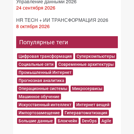
Управление данными 2026
24 сентября 2026
HR TECH + ИИ ТРАНСФОРМАЦИЯ 2026
8 октября 2026
Популярные теги
Цифровая трансформация
Суперкомпьютеры
Социальные сети
Современные архитектуры
Промышленный Интернет
Прогнозная аналитика
Операционные системы
Микросервисы
Машинное обучение
Искусственный интеллект
Интернет вещей
Импортозамещение
Гиперавтоматизация
Большие данные
Блокчейн
DevOps
Agile