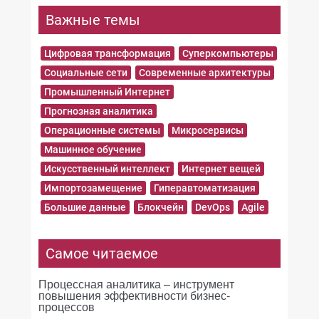
Важные темы
Цифровая трансформация
Суперкомпьютеры
Социальные сети
Современные архитектуры
Промышленный Интернет
Прогнозная аналитика
Операционные системы
Микросервисы
Машинное обучение
Искусственный интеллект
Интернет вещей
Импортозамещение
Гиперавтоматизация
Большие данные
Блокчейн
DevOps
Agile
Самое читаемое
Процессная аналитика – инструмент
повышения эффективности бизнес-
процессов