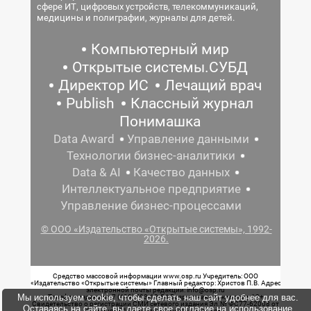
сфере ИТ, цифровых устройств, телекоммуникаций,
медицины и полиграфии, журналы для детей.
Компьютерный мир
Открытые системы.СУБД
Директор ИС
Лечащий врач
Publish
Классный журнал
Понимашка
Data Award
Управление данными
Технологии бизнес-аналитики
Data & AI
Качество данных
Интеллектуальное предприятие
Управление бизнес-процессами
© ООО «Издательство «Открытые системы», 1992-
2026.
Средство массовой информации www.osp.ru Учредитель: ООО
«Издательство «Открытые системы» Главный редактор: Христов П.В. Адрес
электронной почты редакции: info@osp.ru
Мы используем cookie, чтобы сделать наш сайт удобнее для вас.
Телефон редакции: 7 (499) 703-18-54 Возрастная маркировка: 12+
Свидетельство о регистрации СМИ сетевого издания Эл.№ ФС77-62008 от
Оставаясь на сайте, вы даете свое согласие на использование
05 июня 2015 г. выдано Роскомнадзором.