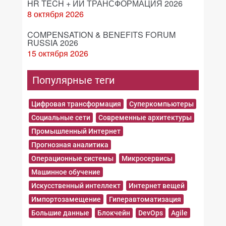
HR TECH + ИИ ТРАНСФОРМАЦИЯ 2026
8 октября 2026
COMPENSATION & BENEFITS FORUM
RUSSIA 2026
15 октября 2026
Популярные теги
Цифровая трансформация
Суперкомпьютеры
Социальные сети
Современные архитектуры
Промышленный Интернет
Прогнозная аналитика
Операционные системы
Микросервисы
Машинное обучение
Искусственный интеллект
Интернет вещей
Импортозамещение
Гиперавтоматизация
Большие данные
Блокчейн
DevOps
Agile