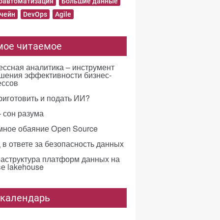
равтоматизация
Большие данные
чейн
DevOps
Agile
мое читаемое
ссная аналитика – инструмент
шения эффективности бизнес-
ессов
риготовить и подать ИИ?
 сон разума
мное обаяние Open Source
в ответе за безопасность данных
аструктура платформ данных на
е lakehouse
-календарь