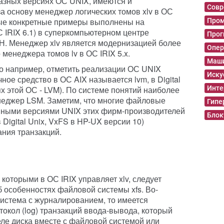
азных версиях ОС UNIX, имеются и
Совр
а основу менеджер логических томов xlv в ОС
ные конкретные примеры выполнены на
Пром
 IRIX 6.1) в суперкомпьютерном центре
Прог
Н. Менеджер xlv является модернизацией более
Опер
 менеджера томов lv в ОС IRIX 5.x.
Маши
о например, отметить реализации ОС UNIX
Иску
ое средство в ОС AIX называется lvm, в Digital
ях этой ОС - LVM). По системе понятий наиболее
Инте
енеджер LSM. Заметим, что многие файловые
Гипе
нными версиями UNIX этих фирм-производителей
Блок
S в Digital Unix, VxFS в HP-UX версии 10)
ния транзакций.
которыми в ОС IRIX управляет xlv, следует
 особенностях файловой системы xfs. Во-
система с журналированием, то имеется
окол (log) транзакций ввода-вывода, который
ле диска вместе с файловой системой или