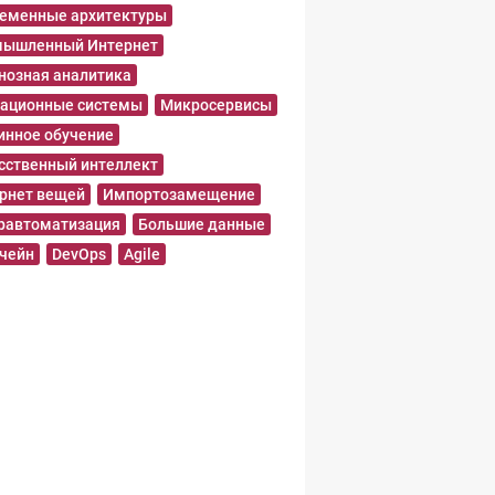
еменные архитектуры
ышленный Интернет
нозная аналитика
ационные системы
Микросервисы
нное обучение
сственный интеллект
рнет вещей
Импортозамещение
равтоматизация
Большие данные
чейн
DevOps
Agile