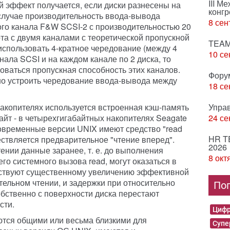
III М
й эффект получается, если диски разнесены на
конгр
 случае производительность ввода-вывода
8 сен
ого канала F&W SCSI-2 с производительностью 20
та с двумя каналами с теоретической пропускной
TEAM
использовать 4-кратное чередование (между 4
10 се
анала SCSI и на каждом канале по 2 диска, то
оваться пропускная способность этих каналов.
Фору
но устроить чередование ввода-вывода между
18 се
акопителях используется встроенная кэш-память
Упра
айт - в четырехгигабайтных накопителях Seagate
24 се
овременные версии UNIX имеют средство "read
HR T
ествляется предварительное "чтение вперед".
2026
ении данные заранее, т. е. до выполнения
8 окт
о системного вызова read, могут оказаться в
бствуют существенному увеличению эффективной
тельном чтении, и задержки при относительно
По
бственно с поверхности диска перестают
сти.
Цифр
ются общими или весьма близкими для
Суп