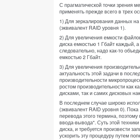
С прагматической точки зрения м
применять прежде всего в трех о
1) Для зеркалирования данных на
(эквивалент RAID уровня 1).
2) Для увеличения емкости файло
диска емкостью 1 Гбайт каждый, а
следовательно, надо как-то объед
емкостью 2 Гбайт.
3) Для увеличения производитель
актуальность этой задачи в после
производительности микропроцес
ростом производительности как к
дисками, так и самих дисковых на
В последнем случае широко исполь
(эквивалент RAID уровня 0). Пока
перевода этого термина, поэтому 
ввода-вывода". Суть этой техники
диска, и требуется произвести за
ускорить эту процедуру путем по