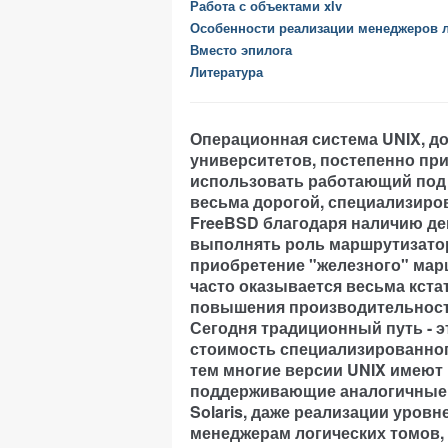
Работа с объектами xlv
Особенности реализации менеджеров 
Вместо эпилога
Литература
Операционная система UNIX, до
университетов, постепенно пр
использовать работающий под 
весьма дорогой, специализиро
FreeBSD благодаря наличию дем
выполнять роль маршрутизатора
приобретение "железного" марш
часто оказывается весьма кста
повышения производительност
Сегодня традиционный путь - э
стоимость специализированног
тем многие версии UNIX имеют
поддерживающие аналогичные в
Solaris, даже реализации уровн
менеджерам логических томов, 