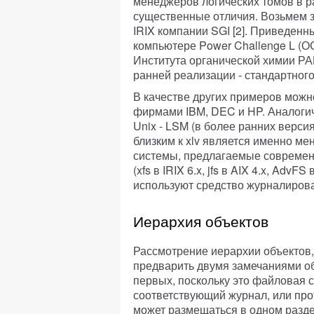
менеджеров логических томов в р
существенные отличия. Возьмем з
IRIX компании SGI [2]. Приведен
компьютере Power Challenge L (ОС
Института органической химии РА
ранней реализации - стандартного
В качестве других примеров можн
фирмами IBM, DEC и HP. Аналогичн
Unix - LSM (в более ранних верси
близким к xlv является именно м
системы, предлагаемые совреме
(xfs в IRIX 6.x, jfs в AIX 4.x, AdvF
используют средство журналирова
Иерархия объектов
Рассмотрение иерархии объектов, 
предварить двумя замечаниями об
первых, поскольку это файловая 
соответствующий журнал, или прот
может размещаться в одном разде