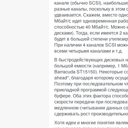
канале (обычно SCSI), наибольши
разные каналы, поскольку в этом
удваивается. Скажем, вместо одн
Мбайт/с идет одновременная рабо
способностью 40 Мбайт/с. Можно 
дисками). Тогда, если имеется 2 к
будет в большей степени утилизир
При наличии 4 каналов SCSI мож
всеми четырьмя каналами и т.д.
В быстродействующих дисковых н
большой емкости (например, 1 Мб
Barracuda ST15150). Некоторые с
ahead", благодаря которому осущ
Поэтому при последовательном чт
прикладной программой следующег
буфере. Оба этих фактора спосо
скорости передачи при последова
медленном считывании данных со
сдерживать рост производительно
Хотя идеи и многие понятия явля