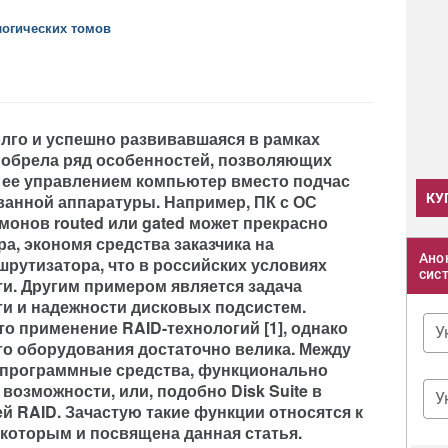
логических томов
лго и успешно развивавшаяся в рамках
иобрела ряд особенностей, позволяющих
ее управлением компьютер вместо подчас
ванной аппаратуры. Например, ПК с ОС
КУ
онов routed или gated может прекрасно
, экономя средства заказчика на
Ано
рутизатора, что в российских условиях
сис
ти. Другим примером является задача
и и надежности дисковых подсистем.
то применение RAID-технологий [1], однако
У
о оборудования достаточно велика. Между
 программные средства, функционально
озможности, или, подобно Disk Suite в
У
ей RAID. Зачастую такие функции относятся к
которым и посвящена данная статья.