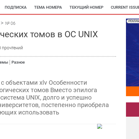
ПОДПИСКА
ТЕМА НОМЕРА
ТЕКУЩИЙ НОМЕР
CURRENT ISSU
РЕКЛА
№ 06
ческих томов в ОС UNIX
0 прочтений
темы
Разное
 с объектами xlv Особенности
огических томов Вместо эпилога
система UNIX, долго и успешно
ниверситетов, постепенно приобрела
яющих использовать