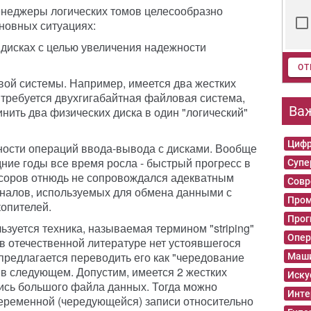
енеджеры логических томов целесообразно
сновных ситуациях:
 дисках с целью увеличения надежности
ОТ
вой системы. Например, имеется два жестких
 требуется двухгигабайтная файловая система,
Ва
инить два физических диска в один "логический"
Цифр
ности операций ввода-вывода с дисками. Вообще
дние годы все время росла - быстрый прогресс в
Суп
соров отнюдь не сопровождался адекватным
Совр
аналов, используемых для обмена данными с
Пром
копителей.
Прог
зуется техника, называемая термином "striping"
Опер
 в отечественной литературе нет устоявшегося
предлагается переводить его как "чередование
Маши
 в следующем. Допустим, имеется 2 жестких
Иску
пись большого файла данных. Тогда можно
Инте
переменной (чередующейся) записи относительно