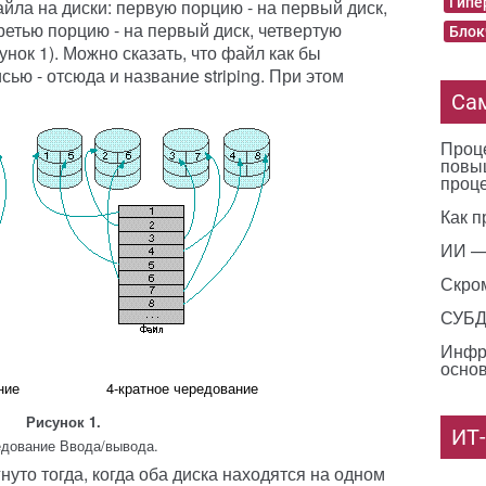
Гипе
йла на диски: первую порцию - на первый диск,
третью порцию - на первый диск, четвертую
Блок
сунок 1). Можно сказать, что файл как бы
ью - отсюда и название striping. При этом
Са
Проце
повы
проц
Как п
ИИ —
Скро
СУБД 
Инфр
основ
ние
4-кратное чередование
Рисунок 1.
ИТ
дование Ввода/вывода.
нуто тогда, когда оба диска находятся на одном