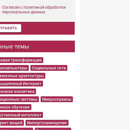
Согласен с политикой обработки
персональных данных
ПРАВИТЬ
жные темы
овая трансформация
еркомпьютеры
Социальные сети
еменные архитектуры
ышленный Интернет
нозная аналитика
ационные системы
Микросервисы
нное обучение
сственный интеллект
рнет вещей
Импортозамещение