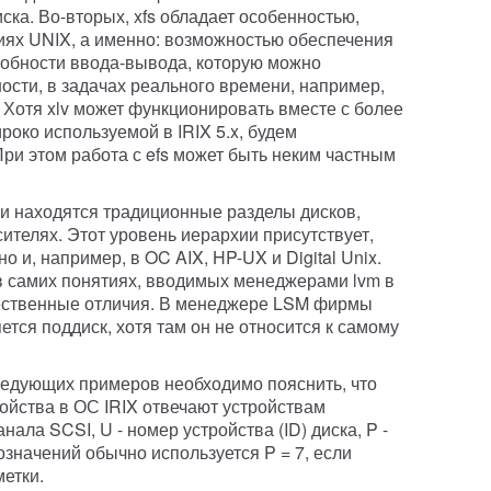
ска. Во-вторых, xfs обладает особенностью,
иях UNIX, а именно: возможностью обеспечения
собности ввода-вывода, которую можно
ости, в задачах реального времени, например,
Хотя xlv может функционировать вместе с более
роко используемой в IRIX 5.x, будем
ри этом работа с efs может быть неким частным
и находятся традиционные разделы дисков,
ителях. Этот уровень иерархии присутствует,
но и, например, в OC AIX, HP-UX и Digital Unix.
 в самих понятиях, вводимых менеджерами lvm в
ественные отличия. В менеджере LSM фирмы
тся поддиск, хотя там он не относится к самому
ледующих примеров необходимо пояснить, что
ойства в ОС IRIX отвечают устройствам
анала SCSI, U - номер устройства (ID) диска, P -
означений обычно используется P = 7, если
метки.