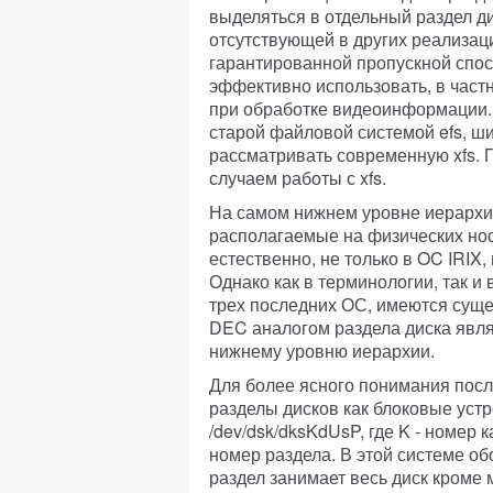
выделяться в отдельный раздел ди
отсутствующей в других реализац
гарантированной пропускной спо
эффективно использовать, в частн
при обработке видеоинформации. 
старой файловой системой efs, ши
рассматривать современную xfs. П
случаем работы с xfs.
На самом нижнем уровне иерархи
располагаемые на физических нос
естественно, не только в OC IRIX, 
Однако как в терминологии, так и
трех последних ОС, имеются сущ
DEC аналогом раздела диска являе
нижнему уровню иерархии.
Для более ясного понимания пос
разделы дисков как блоковые устр
/dev/dsk/dksKdUsP, где K - номер к
номер раздела. В этой системе об
раздел занимает весь диск кроме 