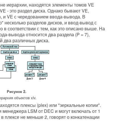
не иерархии, находятся элементы томов VE
 VE - это раздел диска. Однако бывают VE,
в, и VE с чередованием ввода-вывода. В
" несколько разделов дисков, и ввод-вывод с
в соответствии с тем, как это описано выше. На
ода-вывода относится два раздела (P = 7),
 два различных диска.
Рисунок 2.
ерархия объектов xlv.
ходятся плексы (plex) или "зеркальные копии".
 менеджера LSM от DEC и могут включать от 1
 в плексе не меньше 2, говорят о конкатенации