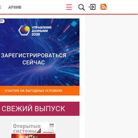
E
АРХИВ
МА
СВЕЖИЙ ВЫПУСК