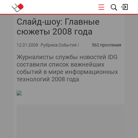
Слайд-шоу: Главные
КОНФЕРЕНЦИИ
сюжеты 2008 года
«ОТКРЫТЫЕ СИСТЕМЫ»
12.01.2009
Рубрика:События
562 прочтения
DATA AWARD
Журналисты службы новостей IDG
составили список важнейших
DATA&AI
событий в мире информационных
технологий 2008 года
ИТ-ИНФРАСТРУКТУРА
БЕЗОПАСНОСТЬ
АВТОМАТИЗАЦИЯ
ДИРЕКТОР ИС