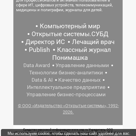
для профессионалов и активных пользователей в
сфере ИТ, цифровых устройств, телекоммуникаций,
медицины и полиграфии, журналы для детей.
Компьютерный мир
Открытые системы.СУБД
Директор ИС
Лечащий врач
Publish
Классный журнал
Понимашка
Data Award
Управление данными
Технологии бизнес-аналитики
Data & AI
Качество данных
Интеллектуальное предприятие
Управление бизнес-процессами
© ООО «Издательство «Открытые системы», 1992-
2026.
Средство массовой информации www.osp.ru Учредитель: ООО
«Издательство «Открытые системы» Главный редактор: Христов П.В. Адрес
Мы используем cookie, чтобы сделать наш сайт удобнее для вас.
электронной почты редакции: info@osp.ru