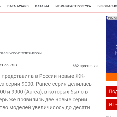
»
DATA AWARD
DATA&AI
ИТ-ИНФРАСТРУКТУРА
БЕЗОПАСНО
РЕКЛА
сталлические телевизоры
а:События
682 прочтения
s представила в России новые ЖК-
а серии 9000. Ранее серия делилась
Под
700 и 9900 (Aurea), в которых было в
перь же появились две новые серии
ИТ
ество моделей увеличилось до десяти.