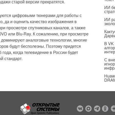
дажи старой версии прекратятся.
ИИ бе
страт
туются цифровыми тюнерами для работы с
ИИ р
о, да и оценить качество изображения в
эколо
ри просмотре спутниковых каналов, а также
Какт
DVD или Blu-Ray. К сожалению, при просмотре
Дарв
де доминируют аналоговые технологии, многие
В VK
ров будут бесполезны. Поэтому придется
алго
инте
 года, когда телевидение в России будет
й стандарт.
С вн
игнор
инфр
Huawe
DRA