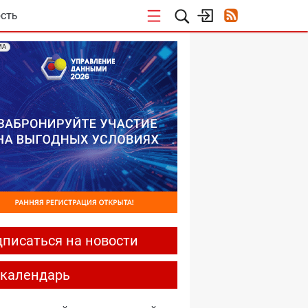
СТЬ
МА
писаться на новости
-календарь