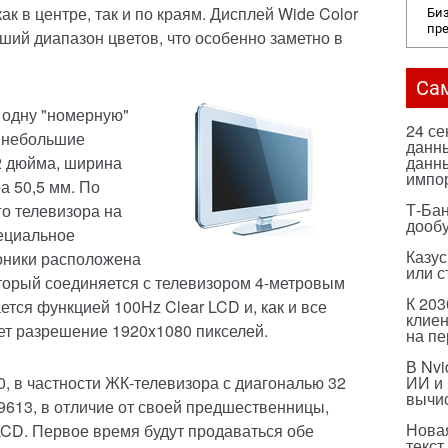
к в центре, так и по краям. Дисплей Wide Color
Биз
пр
ший диапазон цветов, что особенно заметно в
Са
 одну "номерную"
24 с
– небольшие
данны
2 дюйма, ширина
данны
импо
а 50,5 мм. По
Т-Бан
го телевизора на
дооб
пециальное
Казус
оники расположена
или с
оторый соединяется с телевизором 4-метровым
К 203
тся функцией 100Hz Clear LCD и, как и все
клиен
ет разрешение 1920x1080 пикселей.
на п
В Nvi
ИИ и
, в частности ЖК-телевизора с диагональю 32
вычи
9613, в отличие от своей предшественницы,
Нова
CD. Первое время будут продаваться обе
текст