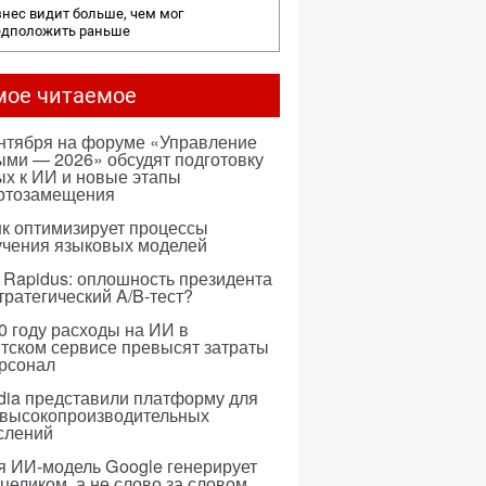
нес видит больше, чем мог
едположить раньше
мое читаемое
ентября на форуме «Управление
ми — 2026» обсудят подготовку
х к ИИ и новые этапы
ртозамещения
к оптимизирует процессы
учения языковых моделей
 Rapidus: оплошность президента
тратегический A/B-тест?
0 году расходы на ИИ в
тском сервисе превысят затраты
ерсонал
dia представили платформу для
 высокопроизводительных
слений
я ИИ-модель Google генерирует
 целиком, а не слово за словом