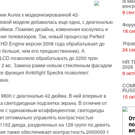
III М
конгр
8 сен
рии Aurea к модернизированной 42-
овой модели добавилась еще одна, с диагональю
Фору
юймов. Помимо дизайна, изменения коснулись и
18 се
нки телевизоров. Так, новый процессор Perfect
Упра
l HD Engine версии 2008 года обрабатывает до
24 се
е больше, чем его предшественник). А
LCD позволило обрабатывать до 2250 трлн
HR T
до 2 мс. Замена рамки новым стеклянным фасадом
2026
е функция Ambilight Spectra позволяют
8 окт
ана.
COMP
RUSS
 9800 с диагональю 42 дюйма. В ней впервые в
15 ок
а светодиодная подсветка экрана. В отличие от
их с одинаковым коэффициентом, светодиоды
яет оптимально управлять контрастностью
От
1152 диода, разделенных на 128 групп по девять
по
вл
ия также обеспечивает контрастность 2000000:1