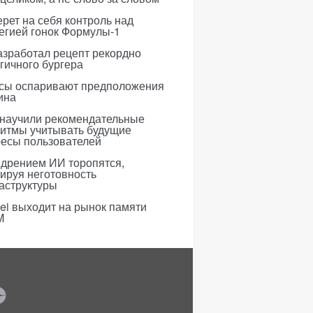
рет на себя контроль над
егией гонок Формулы-1
азработал рецепт рекордно
гичного бургера
усы оспаривают предположения
ина
 научили рекомендательные
ритмы учитывать будущие
ресы пользователей
едрением ИИ торопятся,
ируя неготовность
аструктуры
i выходит на рынок памяти
M