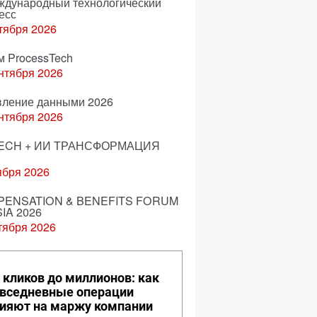
еждународный технологический
есс
тября 2026
м ProcessTech
нтября 2026
вление данными 2026
нтября 2026
ECH + ИИ ТРАНСФОРМАЦИЯ
ября 2026
ENSATION & BENEFITS FORUM
IA 2026
тября 2026
 кликов до миллионов: как
вседневные операции
ияют на маржу компании