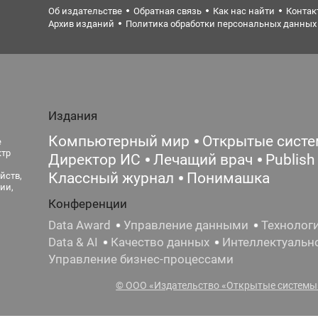
Об издательстве
Обратная связь
Как нас найти
Контак
Архив изданий
Политика обработки персональных данных
Издания
Компьютерный мир
Открытые сист
е
ктр
Директор ИС
Лечащий врач
Publish
Классный журнал
Понимашка
йств,
ии,
Конференции
Data Award
Управление данными
Технолог
Data & AI
Качество данных
Интеллектуальн
Управление бизнес-процессами
© ООО «Издательство «Открытые системы»