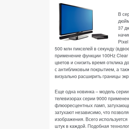
В се
дюйм
37 д
начи
Pixe
500 млн пикселей в секунду (вдво
применение функции 100Hz Clear 
цветов и снизить время отклика 
с антибликовым покрытием, а такж
визуально расширить границы экр
Еще одна новинка – модель серии
телевизорах серии 9000 применен
флюоресцентных ламп, затухающ
затухают независимо, что позвол
изображения. Всего используется 
штук в каждой. Подобная технолог