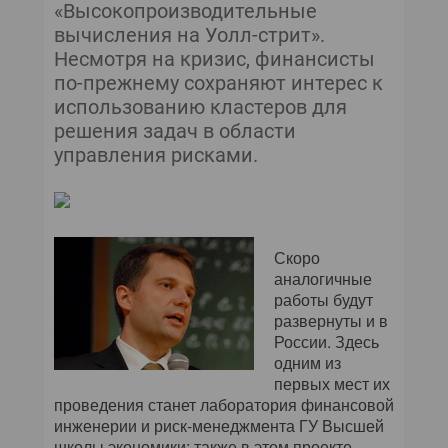
КОМПЬЮТЕРНЫЙ МИР
«Высокопроизводительные
вычисления на Уолл-стрит».
ИТ В ЗДРАВООХРАНЕНИИ
Несмотря на кризис, финансисты
по-прежнему сохраняют интерес к
ПАРТНЕРСКИЕ ПРОЕКТЫ
использованию кластеров для
решения задач в области
ИТ-КАЛЕНДАРЬ
управления рисками.
ЭКСПЕРТИЗА
ПРЕСС-РЕЛИЗЫ
Скоро
аналогичные
АРХИВ ЖУРНАЛОВ
работы будут
развернуты и в
России. Здесь
ПОДПИСКА
одним из
первых мест их
проведения станет лаборатория финансовой
инженерии и риск-менеджмента ГУ Высшей
школы экономики; также в этом проекте