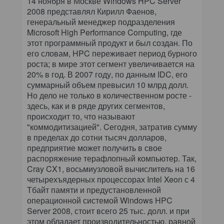
14 ноября в Москве Windows HPC Server
2008 представлял Кирилл Фаенов,
генеральный менеджер подразделения
Microsoft High Performance Computing, где
этот программный продукт и был создан. По
его словам, HPC переживает период бурного
роста; в мире этот сегмент увеличивается на
20% в год. В 2007 году, по данным IDC, его
суммарный объем превысил 10 млрд долл.
Но дело не только в количественном росте -
здесь, как и в ряде других сегментов,
происходит то, что называют
"коммодитизацией". Cегодня, затратив сумму
в пределах до сотни тысяч долларов,
предприятие может получить в свое
распоряжение терафлопный компьютер. Так,
Cray CX1, восьмиузловой вычислитель на 16
четырехъядерных процессорах Intel Xeon с 4
Тбайт памяти и предустановленной
операционной системой Windows HPC
Server 2008, стоит всего 25 тыс. долл. и при
этом обладает производительностью, равной