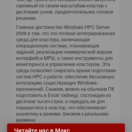
скромный по своим масштабам кластер с
десятками узлов, предпочтительнее готовое
решение.
Главное достоинство Windows HPC Server
2008 в том, что это готовая интегрированная
среда для кластера, включающая
операционную систему, планировщик
заданий, реализацию коммерческой версии
интерфейса MPI2, а также инструменты для
мониторинга и управления кластером. Эта
среда позволяет сократить время подготовки
систем HPC к работе, обеспечив бесшовную
интеграцию существующих Windows-
приложений. Скажем, можно на обычном ПК
подготовить в Excel таблицу, состоящую из
десятков тысяч строк, и передать ее для
перерасчета в кластер, что обеспечивает
аналитику в режиме, близком к реальному
времени.
Рассуждения о «малых кластерах» не
Читайте нас в Макс