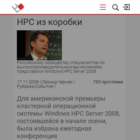
HPC из коробки
КОНФЕРЕНЦИИ
«ОТКРЫТЫЕ СИСТЕМЫ»
DATA AWARD
Российскому сообществу специалистов по
DATA&AI
высокопроизводительным вычислениям
представили Windows HPC Server 2008
ИТ-ИНФРАСТРУКТУРА
17.11.2008
Леонид Черняк
793 прочтения
Рубрика:События
БЕЗОПАСНОСТЬ
Для американской премьеры
кластерной операционной
АВТОМАТИЗАЦИЯ
системы Windows HPC Server 2008,
состоявшейся в начале осени,
ДИРЕКТОР ИС
была избрана ежегодная
конференция