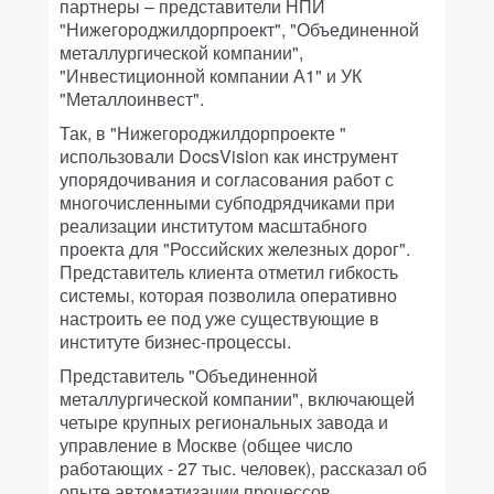
партнеры – представители НПИ
"Нижегороджилдорпроект", "Объединенной
металлургической компании",
"Инвестиционной компании А1" и УК
"Металлоинвест".
Так, в "Нижегороджилдорпроекте "
использовали DocsVision как инструмент
упорядочивания и согласования работ с
многочисленными субподрядчиками при
реализации институтом масштабного
проекта для "Российских железных дорог".
Представитель клиента отметил гибкость
системы, которая позволила оперативно
настроить ее под уже существующие в
институте бизнес-процессы.
Представитель "Объединенной
металлургической компании", включающей
четыре крупных региональных завода и
управление в Москве (общее число
работающих - 27 тыс. человек), рассказал об
опыте автоматизации процессов