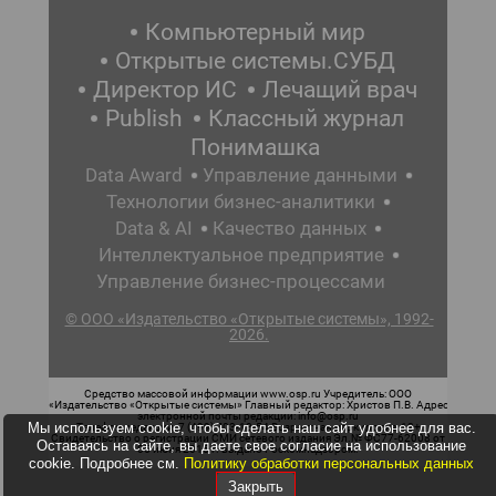
Компьютерный мир
Открытые системы.СУБД
Директор ИС
Лечащий врач
Publish
Классный журнал
Понимашка
Data Award
Управление данными
Технологии бизнес-аналитики
Data & AI
Качество данных
Интеллектуальное предприятие
Управление бизнес-процессами
© ООО «Издательство «Открытые системы», 1992-
2026.
Средство массовой информации www.osp.ru Учредитель: ООО
«Издательство «Открытые системы» Главный редактор: Христов П.В. Адрес
электронной почты редакции: info@osp.ru
Мы используем cookie, чтобы сделать наш сайт удобнее для вас.
Телефон редакции: 7 (499) 703-18-54 Возрастная маркировка: 12+
Свидетельство о регистрации СМИ сетевого издания Эл.№ ФС77-62008 от
Оставаясь на сайте, вы даете свое согласие на использование
05 июня 2015 г. выдано Роскомнадзором.
cookie. Подробнее см.
Политику обработки персональных данных
Закрыть