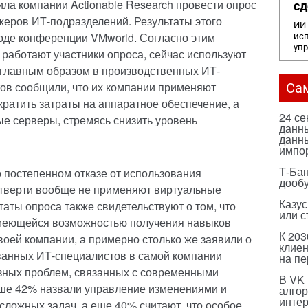
ила компании Actionable Research провести опрос
сд
еров ИТ-подразделений. Результаты этого
ИИ 
оде конференции VMworld. Согласно этим
исп
уп
 работают участники опроса, сейчас используют
 главным образом в производственных ИТ-
тов сообщили, что их компании применяют
Са
кратить затраты на аппаратное обеспечение, а
24 с
е серверы, стремясь снизить уровень
данны
данны
импо
Т-Бан
 постепенном отказе от использования
дооб
етверти вообще не применяют виртуальные
Казус
таты опроса также свидетельствуют о том, что
или с
меющейся возможностью получения навыков
К 203
воей компании, а примерно столько же заявили о
клиен
ванных ИТ-специалистов в самой компании
на п
езных проблем, связанных с современными
В VK
ше 42% назвали управление изменениями и
алго
инте
сложных задач, а еще 40% считают, что особое