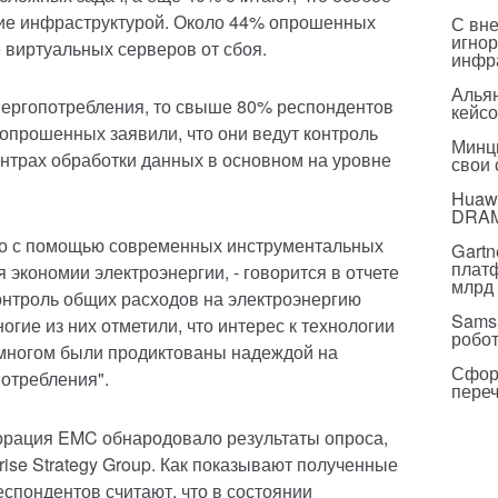
ие инфраструктурой. Около 44% опрошенных
С вн
игнор
 виртуальных серверов от сбоя.
инфр
Альян
нергопотребления, то свыше 80% респондентов
кейс
 опрошенных заявили, что они ведут контроль
Минц
ентрах обработки данных в основном на уровне
свои
Huawe
DRA
что с помощью современных инструментальных
Gartn
плат
 экономии электроэнергии, - говорится в отчете
млрд 
контроль общих расходов на электроэнергию
Sams
огие из них отметили, что интерес к технологии
робо
 многом были продиктованы надеждой на
Сфор
отребления".
пере
орация EMC обнародовало результаты опроса,
ise Strategy Group. Как показывают полученные
спондентов считают, что в состоянии