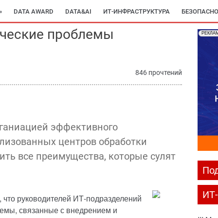
»
DATA AWARD
DATA&AI
ИТ-ИНФРАСТРУКТУРА
БЕЗОПАСНО
ические проблемы
РЕКЛА
846 прочтений
рганиацией эффективного
ализованных центров обработки
ить все преимущества, которые сулят
Под
ИТ
 что руководителей ИТ-подразделений
лемы, связанные с внедрением и