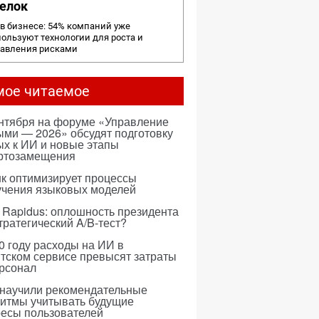
елок
в бизнесе: 54% компаний уже
ользуют технологии для роста и
равления рисками
мое читаемое
ентября на форуме «Управление
ми — 2026» обсудят подготовку
х к ИИ и новые этапы
ртозамещения
к оптимизирует процессы
учения языковых моделей
 Rapidus: оплошность президента
тратегический A/B-тест?
0 году расходы на ИИ в
тском сервисе превысят затраты
ерсонал
 научили рекомендательные
ритмы учитывать будущие
ресы пользователей