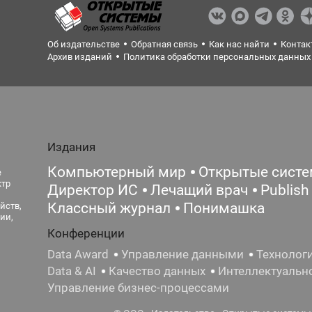
Об издательстве
Обратная связь
Как нас найти
Контак
Архив изданий
Политика обработки персональных данных
Издания
Компьютерный мир
Открытые сист
е
ктр
Директор ИС
Лечащий врач
Publish
Классный журнал
Понимашка
йств,
ии,
Конференции
Data Award
Управление данными
Технолог
Data & AI
Качество данных
Интеллектуальн
Управление бизнес-процессами