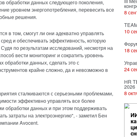
III М
ов обработки данных следующего поколения,
конгр
ление уровнем энергопотребления, перевесить все
8 сен
добные решения.
TEAM
10 се
ся в том, смогут ли они адекватно управлять
сред и обеспечивать эффективность, которую
Фору
 Судя по результатам исследований, несмотря на
18 се
способ вести мониторинг и сократить уровень
х обработки данных, сделать это с
Упра
24 се
струментов крайне сложно, да и невозможно в
HR T
2026
8 окт
приятия сталкиваются с серьезными проблемами,
имости эффективно управлять все более
 обработки данных и при этом поддерживать
ть затраты на электроэнергию", - заметил Бен
ИИ
ка
омпании Avocent.
ци
сн