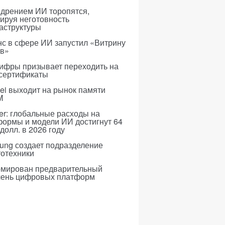
едрением ИИ торопятся,
ируя неготовность
аструктуры
с в сфере ИИ запустил «Витрину
ов»
ифры призывает переходить на
 сертификаты
i выходит на рынок памяти
M
er: глобальные расходы на
формы и модели ИИ достигнут 64
долл. в 2026 году
ung создает подразделение
тотехники
мирован предварительный
чень цифровых платформ