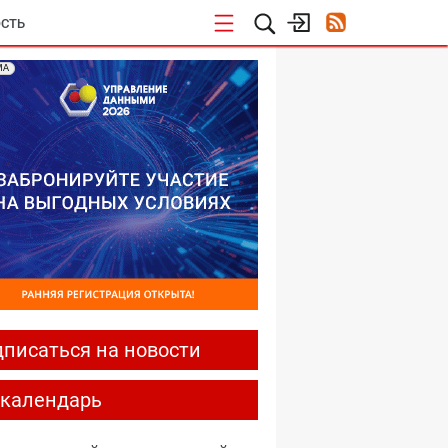
СТЬ
МА
писаться на новости
-календарь