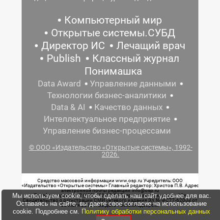
Компьютерный мир
Открытые системы.СУБД
Директор ИС
Лечащий врач
Publish
Классный журнал
Понимашка
Data Award
Управление данными
Технологии бизнес-аналитики
Data & AI
Качество данных
Интеллектуальное предприятие
Управление бизнес-процессами
© ООО «Издательство «Открытые системы», 1992-
2026.
Средство массовой информации www.osp.ru Учредитель: ООО
«Издательство «Открытые системы» Главный редактор: Христов П.В. Адрес
электронной почты редакции: info@osp.ru
Мы используем cookie, чтобы сделать наш сайт удобнее для вас.
Телефон редакции: 7 (499) 703-18-54 Возрастная маркировка: 12+
Свидетельство о регистрации СМИ сетевого издания Эл.№ ФС77-62008 от
Оставаясь на сайте, вы даете свое согласие на использование
05 июня 2015 г. выдано Роскомнадзором.
cookie. Подробнее см.
Политику обработки персональных данных