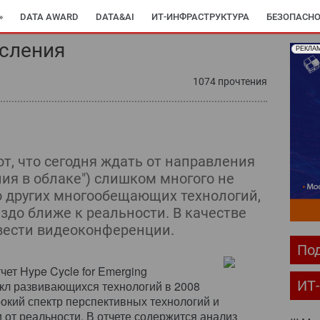
»
DATA AWARD
DATA&AI
ИТ-ИНФРАСТРУКТУРА
БЕЗОПАСНО
сления
РЕКЛА
1074 прочтения
т, что сегодня ждать от направления
ния в облаке") слишком многого не
го других многообещающих технологий,
здо ближе к реальности. В качестве
вести видеоконференции.
Под
чет Hype Cycle for Emerging
ИТ
икл развивающихся технологий в 2008
рокий спектр перспективных технологий и
 от реальности. В отчете содержится анализ