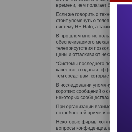
времени, чем полагает большинст
Если же говорить о технологии, к
стоит упомянуть о телеприсутстви
систему HP Halo, а также решения,
В прошлом многие пользователи 
обеспечиваемого механизмами те
телеприсутствия позволяют добить
цены и отталкивают некоторые ко
"Системы последнего поколения 
качество, создавая эффект присутс
тем средствам, которые поставлял
В исследовании упомянуты также 
коротких сообщений о своей теку
некоторых сообществах.
При организации взаимодействия 
потребностей применяют разные 
Некоторые фирмы хотят получить
вопросы конфиденциальности и бе