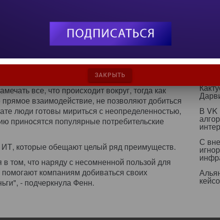
et-ресурсов типа Facebook.
вычи
или MySpace и предлагают попробовать,
Нова
текст
имента, какие трудности может повлечь за собой
. - Другие же сразу отрицают такую идею,
ИИ бе
 систем, обладающих промышленной мощью".
страт
рмы социальных сетей привлекли тем, что сулят
ИИ р
эколо
 для взаимодействия.
ЗАКРЫТЬ
Какт
мечать все, что происходит вокруг, тогда как
Дарв
 прямое взаимодействие, не позволяют добиться
льтате люди готовы мириться с неопределенностью,
В VK
алго
анию приносятся популярные потребительские
инте
С вн
" ИТ, которые обещают целый ряд преимуществ.
игнор
инфр
 в том, что наряду с несомненной пользой для
Т помогают компаниям добиваться своих
Альян
кейс
ьги", - подчеркнула Фенн.