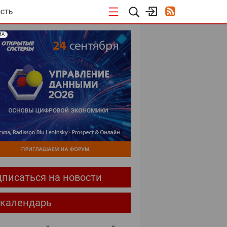
СТЬ
МА
писаться на новости
-календарь