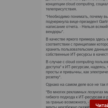
концепции cloud computing, социа
телеприсутствия.
"Необходимо понимать, почему вы
подчеркнула вице-президент Gart
написание отчета. - Нельзя всякий
вендоры".
В качестве яркого примера здесь 
соответствии с принципами котор
хранить пользовательские данные
собственные ИТ-ресурсы в качеств
В случае с cloud computing пользо
доступа" к ИТ-ресурсам, надеясь, 
просты и привычны, как электричес
розетку".
Однако на самом деле все не так 
"Во многих рекламных лозунгах 
гибкого подхода к ИТ-ресурсам и 
за гранью возможного, - подчеркну
Чита
мечты неизбежно окажется трудне