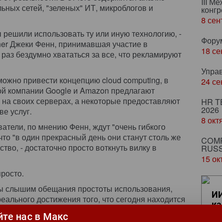
III М
льных сетей, "зеленых" ИТ, микроблогов и
конгр
8 сен
 решили использовать ту или иную технологию, -
Фору
ner Джеки Фенн, принимавшая участие в
18 се
 раз бездумно хвататься за все, что рекламируют
Упра
можно привести концепцию cloud computing, в
24 се
ой компании Google и Amazon предлагают
 на своих серверах, а некоторые предоставляют
HR T
2026
е услуг.
8 окт
ватели, по мнению Фенн, ждут "очень гибкого
что "в один прекрасный день они станут столь же
COMP
тво, - достаточно просто воткнуть вилку в
RUSS
15 ок
просто.
мы слышим обещания простоты использования,
ИИ
реального достижения того, что сегодня находится
ка
ла Фенн. - Но путь к реализации этой великой
ци
йте нас в Макс
е, чем вы себе представляете, и займет больше