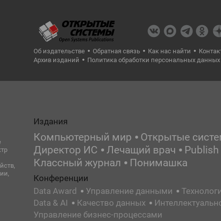
Об издательстве
Обратная связь
Как нас найти
Контак
Архив изданий
Политика обработки персональных данных
Издания
Компьютерный мир
Открытые сист
е
Директор ИС
Лечащий врач
Publish
ктр
Классный журнал
Понимашка
йств,
ии,
Конференции
Data Award
Управление данными
Технолог
Data & AI
Качество данных
Интеллектуальн
Управление бизнес-процессами