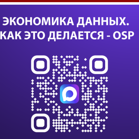
сн
во людей".
сд
оторая находится гораздо ближе к реальности,
ИИ 
и. В качестве примера здесь можно привести
исп
уп
 предлагаемые Cisco Systems и Teliris.
были недовольны качеством изображения,
леконференций. Сегодня системы
Са
ся гораздо более высокого качества, хотя их
мпании.
24 с
данны
действительно обеспечивают очень высокое
данны
импо
твия, - отметил Фенн. - Именно этого не хватало
ись ранее".
Т-Бан
дооб
микроблоги (публикация пользователями
щей деятельности), завоевавшие популярность в
Казус
или с
К 203
своих сотрудников компании в зависимости от
клиен
подходы.
на п
 корпоративные системы, позволяющие решить
В Nvi
зопасности. Других же вполне устраивают
ИИ и