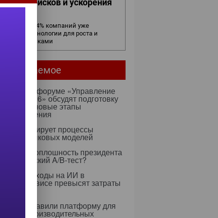
ижения рисков и ускорения
елок
в бизнесе: 54% компаний уже
ользуют технологии для роста и
равления рисками
мое читаемое
ентября на форуме «Управление
ми — 2026» обсудят подготовку
х к ИИ и новые этапы
ртозамещения
к оптимизирует процессы
учения языковых моделей
 Rapidus: оплошность президента
тратегический A/B-тест?
0 году расходы на ИИ в
тском сервисе превысят затраты
ерсонал
dia представили платформу для
 высокопроизводительных