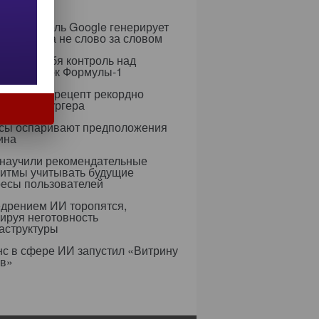
слений
я ИИ-модель Google генерирует
 целиком, а не слово за словом
рет на себя контроль над
егией гонок Формулы-1
азработал рецепт рекордно
гичного бургера
усы оспаривают предположения
ина
 научили рекомендательные
ритмы учитывать будущие
ресы пользователей
едрением ИИ торопятся,
ируя неготовность
аструктуры
с в сфере ИИ запустил «Витрину
ов»