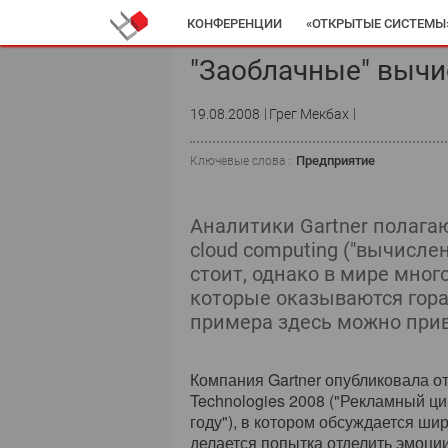
КОНФЕРЕНЦИИ
«ОТКРЫТЫЕ СИСТЕМЫ
"Заоблачные" вычи
19.08.2008
Грег Мекбах
Предприятие
Ключевые слова :
Аналитики Gartner полагаю
cloud computing ("вычисле
стоит, однако в мире мно
которые оказываются гора
примера здесь можно при
Компания Gartner опубликовала от
Technologies 2008 ("Рекламный ц
году"), в котором обсуждается ши
делается попытка отделить эмоции