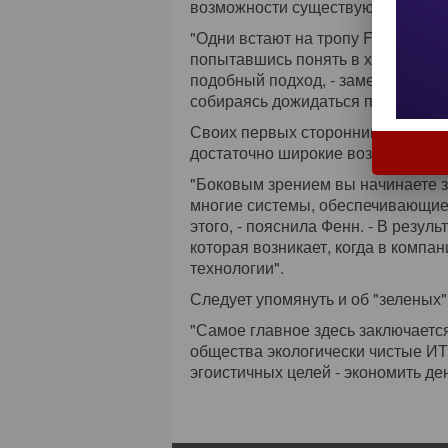
возможности существующих Intern
"Одни встают на тропу Facebook 
попытавшись понять в ходе экспер
подобный подход, - заметила Фенн
собираясь дожидаться появления
Своих первых сторонников платфо
достаточно широкие возможности
"Боковым зрением вы начинаете за
многие системы, обеспечивающие
этого, - пояснила Фенн. - В резу
которая возникает, когда в комп
технологии".
Следует упомянуть и об "зеленых
"Самое главное здесь заключается
общества экологически чистые И
эгоистичных целей - экономить ден