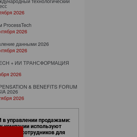
еждународный технологический
есс
тября 2026
м ProcessTech
нтября 2026
вление данными 2026
нтября 2026
ECH + ИИ ТРАНСФОРМАЦИЯ
ября 2026
ENSATION & BENEFITS FORUM
IA 2026
тября 2026
 в управлении продажами:
к компании используют
фровых сотрудников для