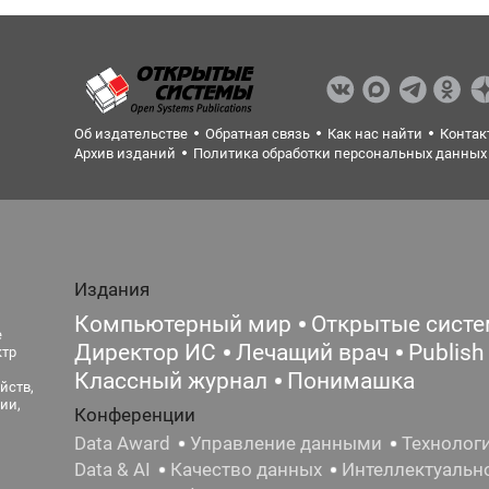
Об издательстве
Обратная связь
Как нас найти
Контак
Архив изданий
Политика обработки персональных данных
Издания
Компьютерный мир
Открытые сист
е
Директор ИС
Лечащий врач
Publish
ктр
Классный журнал
Понимашка
йств,
ии,
Конференции
Data Award
Управление данными
Технолог
Data & AI
Качество данных
Интеллектуальн