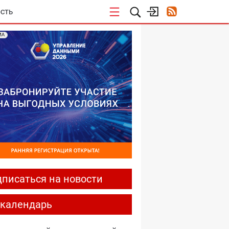
СТЬ
МА
писаться на новости
-календарь