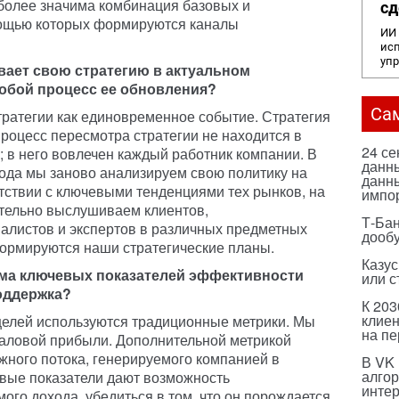
более значима комбинация базовых и
сд
мощью которых формируются каналы
ИИ 
исп
уп
вает свою стратегию в актуальном
собой процесс ее обновления?
Са
ратегии как единовременное событие. Стратегия
оцесс пересмотра стратегии не находится в
24 с
; в него вовлечен каждый работник компании. В
данны
ода мы заново анализируем свою политику на
данны
етствии с ключевыми тенденциями тех рынков, на
импо
тельно выслушиваем клиентов,
Т-Бан
листов и экспертов в различных предметных
дооб
 формируются наши стратегические планы.
Казус
тема ключевых показателей эффективности
или с
оддержка?
К 203
клиен
елей используются традиционные метрики. Мы
на п
валовой прибыли. Дополнительной метрикой
жного потока, генерируемого компанией в
В VK
алго
вые показатели дают возможность
инте
ого дохода, убедиться в том, что он порождается