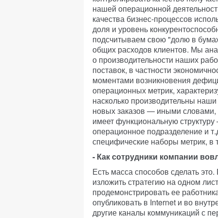
нашей операционной деятельност
качества бизнес-процессов испол
доля и уровень конкурентоспособ
подсчитываем свою "долю в бума
общих расходов клиентов. Мы анал
о производительности наших рабо
поставок, в частности экономичн
моментами возникновения дефицит
операционных метрик, характериз
насколько производительны наши 
новых заказов — иными словами,
имеет функциональную структуру 
операционное подразделение и т.
специфические наборы метрик, в 
- Как сотрудники компании вов
Есть масса способов сделать это.
изложить стратегию на одном лист
продемонстрировать ее работника
опубликовать в Internet и во внут
другие каналы коммуникаций с п