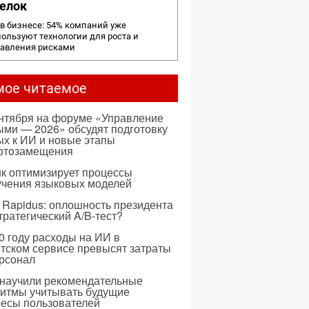
елок
в бизнесе: 54% компаний уже
ользуют технологии для роста и
равления рисками
мое читаемое
ентября на форуме «Управление
ми — 2026» обсудят подготовку
х к ИИ и новые этапы
ртозамещения
к оптимизирует процессы
учения языковых моделей
 Rapidus: оплошность президента
тратегический A/B-тест?
0 году расходы на ИИ в
тском сервисе превысят затраты
ерсонал
 научили рекомендательные
ритмы учитывать будущие
ресы пользователей