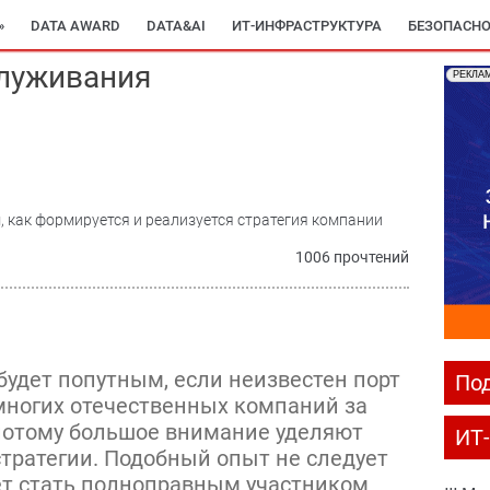
»
DATA AWARD
DATA&AI
ИТ-ИНФРАСТРУКТУРА
БЕЗОПАСНО
служивания
РЕКЛА
 как формируется и реализуется стратегия компании
1006 прочтений
 будет попутным, если неизвестен порт
Под
 многих отечественных компаний за
потому большое внимание уделяют
ИТ
стратегии. Подобный опыт не следует
чет стать полноправным участником