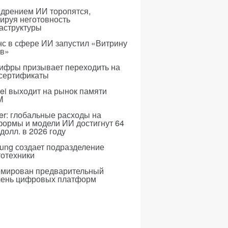
едрением ИИ торопятся,
ируя неготовность
аструктуры
с в сфере ИИ запустил «Витрину
ов»
ифры призывает переходить на
 сертификаты
i выходит на рынок памяти
M
er: глобальные расходы на
формы и модели ИИ достигнут 64
долл. в 2026 году
ung создает подразделение
тотехники
мирован предварительный
чень цифровых платформ