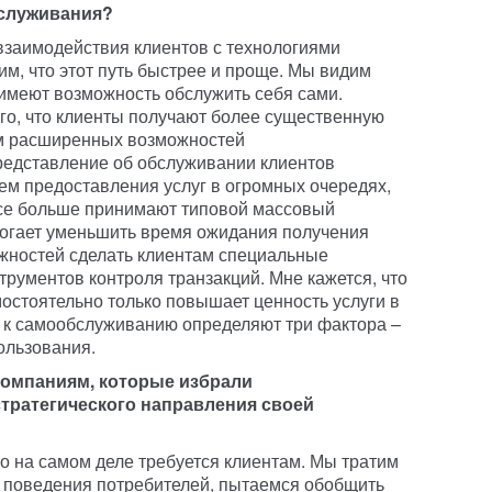
служивания?
 взаимодействия клиентов с технологиями
м, что этот путь быстрее и проще. Мы видим
 имеют возможность обслужить себя сами.
го, что клиенты получают более существенную
м расширенных возможностей
редставление об обслуживании клиентов
м предоставления услуг в огромных очередях,
 все больше принимают типовой массовый
огает уменьшить время ожидания получения
жностей сделать клиентам специальные
трументов контроля транзакций. Мне кажется, что
мостоятельно только повышает ценность услуги в
ес к самообслуживанию определяют три фактора –
пользования.
компаниям, которые избрали
стратегического направления своей
то на самом деле требуется клиентам. Мы тратим
 поведения потребителей, пытаемся обобщить