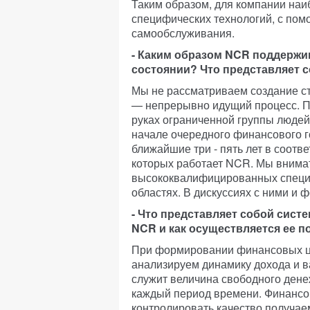
Таким образом, для компании наи
специфических технологий, с по
самообслуживания.
- Каким образом NCR поддержи
состоянии? Что представляет 
Мы не рассматриваем создание ст
— непрерывно идущий процесс. Пр
руках ограниченной группы людей
начале очередного финансового г
ближайшие три - пять лет в соотв
которых работает NCR. Мы внима
высококвалифицированных специа
областях. В дискуссиях с ними и
- Что представляет собой сис
NCR и как осуществляется ее п
При формировании финансовых ц
анализируем динамику дохода и 
служит величина свободного дене
каждый период времени. Финансо
контролировать качество получаем