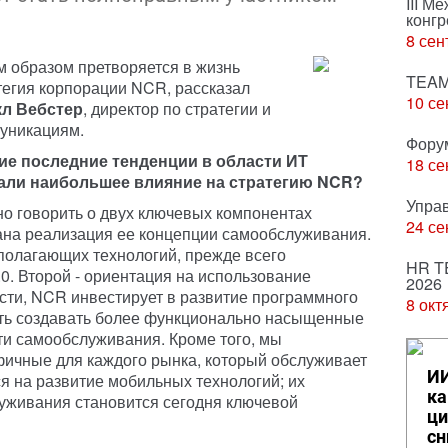
III М
конгр
8 сен
м образом претворяется в жизнь
TEAM
тегия корпорации NCR, рассказал
10 се
л Вебстер
, директор по стратегии и
уникациям.
Фору
кие последние тенденции в области ИТ
18 се
али наибольшее влияние на стратегию NCR?
Упра
о говорить о двух ключевых компонентах
24 се
ана реализация ее концепции самообслуживания.
олагающих технологий, прежде всего
HR T
0. Второй - ориентация на использование
2026
ости, NCR инвестирует в развитие программного
8 окт
сть создавать более функционально насыщенные
и самообслуживания. Кроме того, мы
фичные для каждого рынка, который обслуживает
ИИ
я на развитие мобильных технологий; их
ка
уживания становится сегодня ключевой
ци
сн