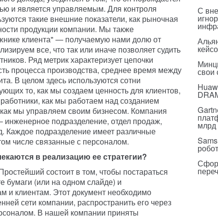
ью и является управляемым. Для контроля
С вн
игнор
ьзуются такие внешние показатели, как рыночная
инфр
ности продукции компании. Мы также
жнике клиента" — получаемую нами долю от
Альян
кейс
изируем все, что так или иначе позволяет судить
тников. Ряд метрик характеризует цепочки
Минц
ость процесса производства, среднее время между
свои
а. В целом здесь используются сотни
Huawe
ующих то, как мы создаем ценность для клиентов,
DRA
работники, как мы работаем над созданием
Gartn
 как мы управляем своим бизнесом. Компания
плат
– инженерное подразделение, отдел продаж,
млрд 
д. Каждое подразделение имеет различные
Sams
том числе связанные с персоналом.
робо
лекаются в реализацию ее стратегии?
Сфор
пере
 Простейший состоит в том, чтобы постараться
е бумаги (или на одном слайде) и
м и клиентам. Этот документ необходимо
ренней сети компании, распространить его через
ерсоналом. В нашей компании приняты