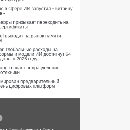
с в сфере ИИ запустил «Витрину
ов»
ифры призывает переходить на
 сертификаты
i выходит на рынок памяти
M
er: глобальные расходы на
формы и модели ИИ достигнут 64
долл. в 2026 году
ung создает подразделение
тотехники
мирован предварительный
чень цифровых платформ
ты
О републикации
Теги