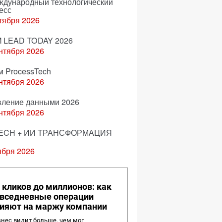
еждународный технологический
есс
тября 2026
 LEAD TODAY 2026
нтября 2026
м ProcessTech
нтября 2026
вление данными 2026
нтября 2026
ECH + ИИ ТРАНСФОРМАЦИЯ
ября 2026
 кликов до миллионов: как
вседневные операции
ияют на маржу компании
нес видит больше, чем мог