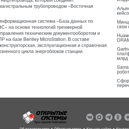
магистральным трубопроводом «Восточная
Альян
кейс
информационная система «База данных по
Минц
свои
ЭС» на основе технологий трехмерной
управления техническим документооборотом и
Huawe
Р на базе Bentley MicroStation. В составе
DRA
конструкторская, эксплуатационная и справочная
Gartn
изненного цикла энергоблоков станции.
плат
млрд 
Sams
робо
Сфор
пере
Об издательстве
Обратная связь
Как нас найти
Контак