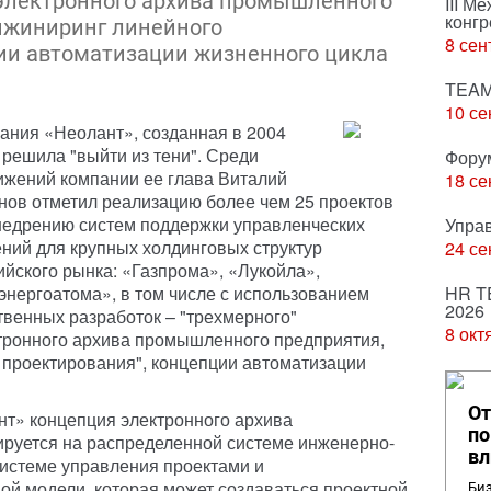
 электронного архива промышленного
III М
конгр
инжиниринг линейного
8 сен
ии автоматизации жизненного цикла
TEAM
10 се
ания «Неолант», созданная в 2004
, решила "выйти из тени". Среди
Фору
ижений компании ее глава Виталий
18 се
нов отметил реализацию более чем 25 проектов
недрению систем поддержки управленческих
Упра
ний для крупных холдинговых структур
24 се
ийского рынка: «Газпрома», «Лукойла»,
энергоатома», в том числе с использованием
HR T
2026
твенных разработок – "трехмерного"
8 окт
тронного архива промышленного предприятия,
 проектирования", концепции автоматизации
От
т» концепция электронного архива
по
руется на распределенной системе инженерно-
вл
системе управления проектами и
ой модели, которая может создаваться проектной
Биз