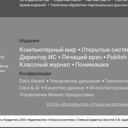
Архив изданий
Политика обработки персональных данных
Издания
Компьютерный мир
Открытые сист
е
Директор ИС
Лечащий врач
Publish
ктр
Классный журнал
Понимашка
йств,
ии,
Конференции
Data Award
Управление данными
Технолог
Data & AI
Качество данных
Интеллектуальн
Управление бизнес-процессами
© ООО «Издательство «Открытые системы»
 Учредитель: ООО «Издательство «Открытые системы» Главный редактор: Христов П.В. Адрес
стная маркировка: 12+ Свидетельство о регистрации СМИ сетевого издания Эл.№ ФС77-62008