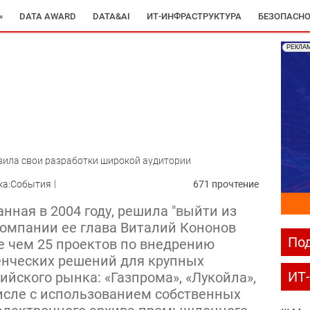
»
DATA AWARD
DATA&AI
ИТ-ИНФРАСТРУКТУРА
БЕЗОПАСНО
РЕКЛА
вила свои разработки широкой аудитории
ка:События
671 прочтение
нная в 2004 году, решила "выйти из
компании ее глава Виталий Кононов
Под
 чем 25 проектов по внедрению
енческих решений для крупных
ИТ
ийского рынка: «Газпрома», «Лукойла»,
числе с использованием собственных