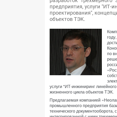
разработок "трехмерного"
предприятия, услуги "ИТ-
проектирования", концепц
объектов ТЭК.
Комп
году
дост
Коно
по в
реше
росс
«Рос
собс
элек
услуги "ИТ-инжиниринг линейного
жизненного цикла объектов ТЭК.
Предлагаемая компанией «Неолан
промышленного предприятия бази
технического документооборота, 
интегрированной с ними трехмерн