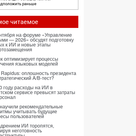
едположить раньше
мое читаемое
ентября на форуме «Управление
ми — 2026» обсудят подготовку
х к ИИ и новые этапы
ртозамещения
к оптимизирует процессы
учения языковых моделей
 Rapidus: оплошность президента
тратегический A/B-тест?
0 году расходы на ИИ в
тском сервисе превысят затраты
ерсонал
 научили рекомендательные
ритмы учитывать будущие
ресы пользователей
едрением ИИ торопятся,
ируя неготовность
аструктуры