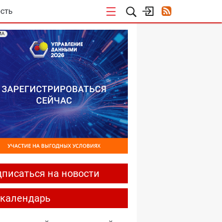
СТЬ
МА
писаться на новости
-календарь