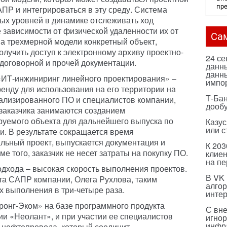
пр
ПР и интегрироваться в эту среду. Система
ых уровней в динамике отслеживать ход
 зависимости от физической удаленности их от
Са
а трехмерной модели конкретный объект,
лучить доступ к электронному архиву проектно-
24 с
 договорной и прочей документации.
данны
данны
«ИТ-инжиниринг линейного проектирования» –
импо
ренду для использования на его территории на
Т-Бан
ализированного ПО и специалистов компании,
дооб
заказчика занимаются созданием
уемого объекта для дальнейшего выпуска по
Казус
или с
и. В результате сокращается время
льный проект, выпускается документация и
К 203
ме того, заказчик не несет затраты на покупку ПО.
клиен
на п
дхода – высокая скорость выполнения проектов.
В VK
та САПР компании, Олега Рухлова, таким
алго
х выполнения в три-четыре раза.
инте
ронг-Эком» на базе программного продукта
С вн
и «Неолант», и при участии ее специалистов
игнор
инфр
 нефтепровода, который соединит