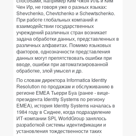
способами, например Ким Чжон Иль и Ким
Чен Ир, не говоря уже о разных языках:
Shevchenko, Chevtchenko и Schewtschenko.
При работе глобальных компаний и
взаимодействии государственных
учреждений различных стран возникает
задача обработки данных, представленных в
различных алфавитах. Помимо языковых
факторов, однозначности представления
данных могут препятствовать ошибки при
вводе, ошибки при автоматизированной
обработке, злой умысел и др.
По словам директора Informatica Identity
Resolution по продажам и обслуживанию в
регионе EMEA Тьерри Буа (ранее - вице-
президента Identity Systems по региону
EMEA), история Identity Systems началась в
1984 году в Сиднее, когда подразделение
ИТ-компании SPL WorldGroup занялось
разработкой системы идентификации и
установления тождественности таких