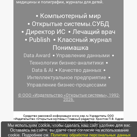
медицины и полиграфии, журналы для детей.
Компьютерный мир
Открытые системы.СУБД
Директор ИС
Лечащий врач
Publish
Классный журнал
Понимашка
Data Award
Управление данными
Технологии бизнес-аналитики
Data & AI
Качество данных
Интеллектуальное предприятие
Управление бизнес-процессами
© ООО «Издательство «Открытые системы», 1992-
2026.
Средство массовой информации www.osp.ru Учредитель: ООО
«Издательство «Открытые системы» Главный редактор: Христов П.В. Адрес
электронной почты редакции: info@osp.ru
Мы используем cookie, чтобы сделать наш сайт удобнее для вас.
Телефон редакции: 7 (499) 703-18-54 Возрастная маркировка: 12+
Свидетельство о регистрации СМИ сетевого издания Эл.№ ФС77-62008 от
Оставаясь на сайте, вы даете свое согласие на использование
05 июня 2015 г. выдано Роскомнадзором.
cookie. Подробнее см.
Политику обработки персональных данных