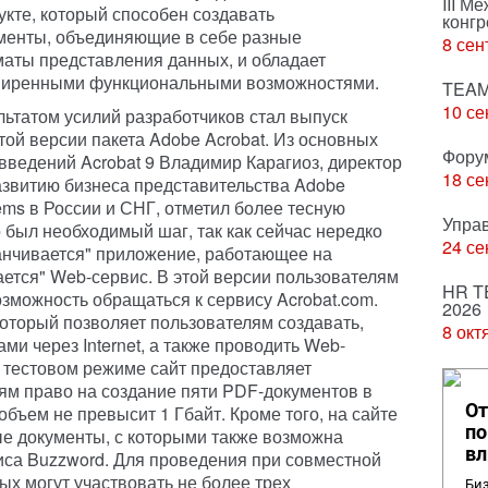
III М
укте, который способен создавать
конгр
менты, объединяющие в себе разные
8 сен
аты представления данных, и обладает
иренными функциональными возможностями.
TEAM
10 се
льтатом усилий разработчиков стал выпуск
той версии пакета Adobe Acrobat. Из основных
Фору
введений Acrobat 9 Владимир Карагиоз, директор
18 се
азвитию бизнеса представительства Adobe
ems в России и СНГ, отметил более тесную
Упра
 был необходимый шаг, так как сейчас нередко
24 се
канчивается" приложение, работающее на
ается" Web-сервис. В этой версии пользователям
HR T
озможность обращаться к сервису Acrobat.com.
2026
который позволяет пользователям создавать,
8 окт
ми через Internet, а также проводить Web-
 тестовом режиме сайт предоставляет
ям право на создание пяти PDF-документов в
От
объем не превысит 1 Гбайт. Кроме того, на сайте
по
е документы, с которыми также возможна
вл
иса Buzzword. Для проведения при совместной
ых могут участвовать не более трех
Биз