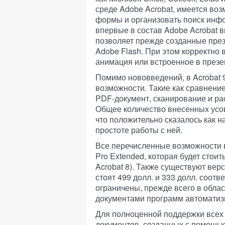
среде Adobe Acrobat, имеется во
формы и организовать поиск инфо
впервые в состав Adobe Acrobat 
позволяет прежде созданные през
Adobe Flash. При этом корректно 
анимация или встроенное в презе
Помимо нововведений, в Acrobat
возможности. Такие как сравнени
PDF-документ, сканирование и ра
Общее количество внесенных усо
что положительно сказалось как н
простоте работы с ней.
Все перечисленные возможности в
Pro Extended, которая будет стоит
Acrobat 8). Также существуют верс
стоят 499 долл. и 333 долл. соот
ограничены, прежде всего в обла
документами программ автоматиз
Для полноценной поддержки всех
документов, созданных с помощью 