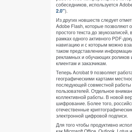
собеседников, используется Adobe
2.0"
).
Из других новшеств следует отмет
Adobe Flash, которые позволяют 
простого текста до звукозаписей,
рамках одного активного PDF-док
навигацию и с которым можно вза
таком представлении информации 
рекламных и обучающих роликов 
клиентам и заказчикам.
Теперь Acrobat 9 позволяет рабо
географическими картами местнос
последующей совместной работы 
пользователей. Отдельное вниман
коллективной работы. В новой ве
шифрование. Более того, россий
отечественные криптографические
электронной цифровой подписи.
Для того чтобы продуктивно испол
как Microsoft Office, Outlook, Lot