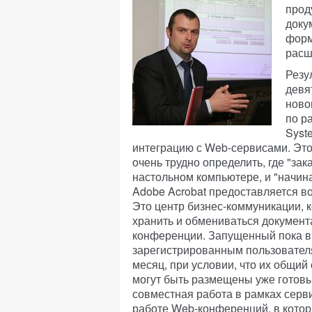
прод
доку
форм
расш
Резу
девя
ново
по р
Syst
интеграцию с Web-сервисами. Это
очень трудно определить, где "за
настольном компьютере, и "начин
Adobe Acrobat предоставляется в
Это центр бизнес-коммуникации, 
хранить и обмениваться документа
конференции. Запущенный пока в
зарегистрированным пользовател
месяц, при условии, что их общий 
могут быть размещены уже готовы
совместная работа в рамках серв
работе Web-конференций, в котор