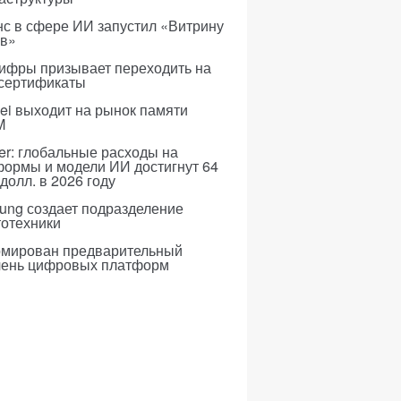
с в сфере ИИ запустил «Витрину
ов»
ифры призывает переходить на
 сертификаты
i выходит на рынок памяти
M
er: глобальные расходы на
формы и модели ИИ достигнут 64
долл. в 2026 году
ung создает подразделение
тотехники
мирован предварительный
чень цифровых платформ