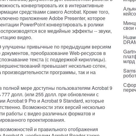
зможность конвертировать их в интерактивные
Альян
рмации средствами самого Acrobat. Кроме того,
кейс
включено приложение Adobe Presenter, которое
Минц
ентации PowerPoint конвертировать в ролики
свои
воспроизводятся все медийные эффекты -- звуки,
нтацию видео.
Huawe
DRA
 9 улучшены привычные по предыдущим версиям
Gartn
е документов, преобразование Web-ресурсов в
плат
спознавание текста (с поддержкой кириллицы).
млрд 
вершенствований превышает несколько сотен,
Sams
а производительности программы, так и на
робо
Сфор
 полной мере доступны пользователям Acrobat 9
пере
ь 777 долл. (или 255 долл. при обновлении с
ии Acrobat 9 Pro и Acrobat 9 Standard, которые
ветственно. Возможности этих версий несколько
сти работы с видео различных форматов и
ированного проектирования.
 возможностей и правильного отображения
Acrobat 9, необходим Acrobat Reader также