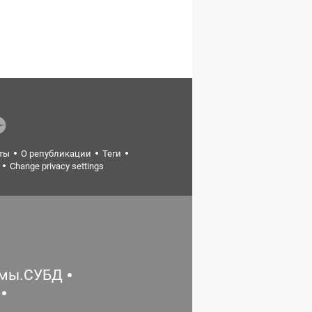
ты
О републикации
Теги
Change privacy settings
емы.СУБД