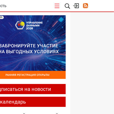
СТЬ
МА
писаться на новости
-календарь