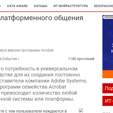
»
DATA AWARD
DATA&AI
ИТ-ИНФРАСТРУКТУРА
БЕЗОПАСНО
платформенного общения
РЕКЛА
овую версию программы Acrobat
а:События
1180 прочтений
то потребность в универсальном
дстве для их создания постоянно
дставители компании Adobe Systems,
рограмм семейства Acrobat
Под
 превосходит количество любой
онной системы или платформы.
ИТ
те с тем пользователи нуждаются в