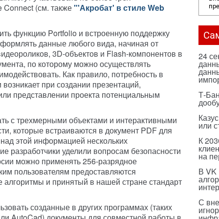
 Connect (см. также
"'Акробат' в стиле Web
пр
ить функцию Portfolio и встроенную поддержку
Са
оформлять данные любого вида, начиная от
 видеороликов, 3D-объектов и Flash-компонентов в
24 с
умента, по которому можно осуществлять
данны
данны
имодействовать. Как правило, потребность в
импо
возникает при создании презентаций,
или представлении проекта потенциальным
Т-Бан
дооб
Казус
тать с трехмерными объектами и интерактивными
или с
ти, которые встраиваются в документ PDF для
над этой информацией нескольких
К 203
клиен
ие разработчики уделили вопросам безопасности
на п
рсии можно применять 256-разрядное
ским пользователям предоставляются
В VK
алго
 алгоритмы и принятый в нашей стране стандарт
инте
С вн
ьзовать созданные в других программах (таких
игнор
us или AutoCad) документы для совместной работы в
инфр