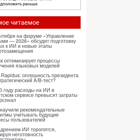
едположить раньше
мое читаемое
ентября на форуме «Управление
ми — 2026» обсудят подготовку
х к ИИ и новые этапы
ртозамещения
к оптимизирует процессы
учения языковых моделей
 Rapidus: оплошность президента
тратегический A/B-тест?
0 году расходы на ИИ в
тском сервисе превысят затраты
ерсонал
 научили рекомендательные
ритмы учитывать будущие
ресы пользователей
едрением ИИ торопятся,
ируя неготовность
аструктуры