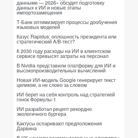
данными — 2026» обсудят подготовку
данных к ИИ и новые этапы
импортозамещения
Т-Банк оптимизирует процессы дообучения
языковых моделей
Казус Rapidus: оплошность президента или
стратегический A/B-тест?
К 2030 году расходы на ИИ в клиентском
сервисе превысят затраты на персонал
В Nvidia представили платформу для ИИ и
высокопроизводительных вычислений
Новая ИИ-модель Google генерирует текст
целиком, а не слово за словом
ИИ берет на себя контроль над стратегией
гонок Формулы-1
ИИ разработал рецепт рекордно
экологичного бургера
Кактусы оспаривают предположения
Дарвина
В VK научили рекомендательные алгоритмы