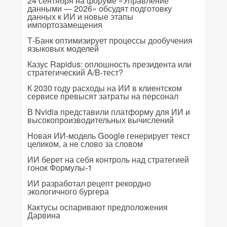
24 сентября на форуме «Управление
данными — 2026» обсудят подготовку
данных к ИИ и новые этапы
импортозамещения
Т-Банк оптимизирует процессы дообучения
языковых моделей
Казус Rapidus: оплошность президента или
стратегический A/B-тест?
К 2030 году расходы на ИИ в клиентском
сервисе превысят затраты на персонал
В Nvidia представили платформу для ИИ и
высокопроизводительных вычислений
Новая ИИ-модель Google генерирует текст
целиком, а не слово за словом
ИИ берет на себя контроль над стратегией
гонок Формулы-1
ИИ разработал рецепт рекордно
экологичного бургера
Кактусы оспаривают предположения
Дарвина