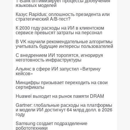
Т-Банк оптимизирует процессы дообучения
языковых моделей
Казус Rapidus: оплошность президента или
стратегический A/B-тест?
К 2030 году расходы на ИИ в клиентском
сервисе превысят затраты на персонал
В VK научили рекомендательные алгоритмы
учитывать будущие интересы пользователей
С внедрением ИИ торопятся, игнорируя
неготовность инфраструктуры
Альянс в сфере ИИ запустил «Витрину
кейсов»
Минцифры призывает переходить на свои
сертификаты
Huawei выходит на рынок памяти DRAM
Gartner: глобальные расходы на платформы
и модели ИИ достигнут 64 млрд долл. в 2026
году
Samsung создает подразделение
робототехники