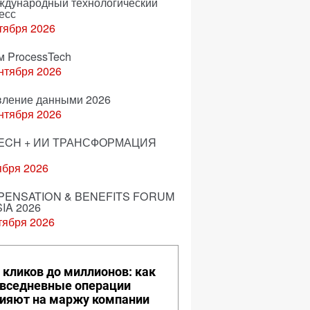
еждународный технологический
есс
тября 2026
м ProcessTech
нтября 2026
вление данными 2026
нтября 2026
ECH + ИИ ТРАНСФОРМАЦИЯ
ября 2026
ENSATION & BENEFITS FORUM
IA 2026
тября 2026
 кликов до миллионов: как
вседневные операции
ияют на маржу компании