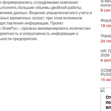
III М
и формировались сотрудниками компании
конгр
выполнять большие объемы двойной работы,
8 сен
лением данных. Ведение управленческого учета и
ных временных затрат; при этом возникали
Фору
едоставления информации. Проект
18 се
«ЭпикРус», призван минимизировать количество
рректность и оперативность информации о
Упра
ьности предприятия.
24 се
HR T
2026
8 окт
COMP
RUSS
15 ок
От
по
вл