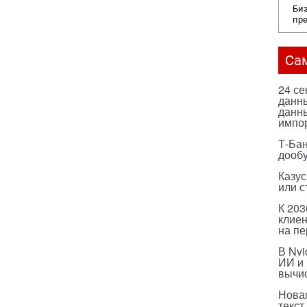
Биз
пр
Са
24 с
данны
данны
импо
Т-Бан
дооб
Казус
или с
К 203
клиен
на п
В Nvi
ИИ и
вычи
Нова
текст