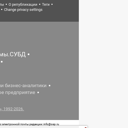
ты
О републикации
Теги
Change privacy settings
емы.СУБД
ии бизнес-аналитики
ое предприятие
, 1992-2026.
 электронной почты редакции: info@osp.ru
 от 05 июня 2015 г. выдано Роскомнадзором.