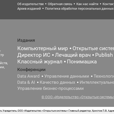
Об издательстве
Обратная связь
Как нас найти
Контак
Архив изданий
Политика обработки персональных данных
Издания
Компьютерный мир
Открытые сист
е
Директор ИС
Лечащий врач
Publish
ктр
Классный журнал
Понимашка
йств,
ии,
Конференции
Data Award
Управление данными
Технолог
Data & AI
Качество данных
Интеллектуальн
Управление бизнес-процессами
© ООО «Издательство «Открытые системы»
 Учредитель: ООО «Издательство «Открытые системы» Главный редактор: Христов П.В. Адрес
стная маркировка: 12+ Свидетельство о регистрации СМИ сетевого издания Эл.№ ФС77-62008