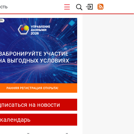
СТЬ
МА
писаться на новости
-календарь