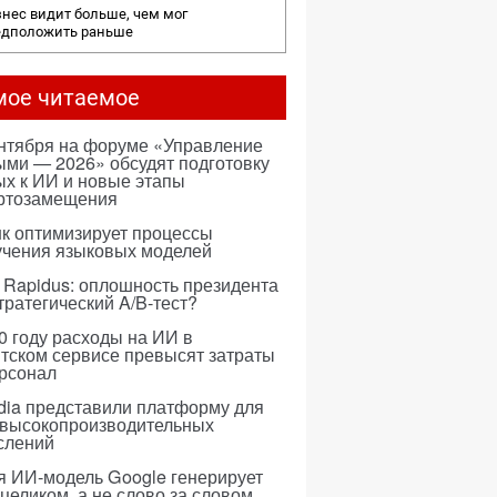
нес видит больше, чем мог
едположить раньше
мое читаемое
ентября на форуме «Управление
ми — 2026» обсудят подготовку
х к ИИ и новые этапы
ртозамещения
к оптимизирует процессы
учения языковых моделей
 Rapidus: оплошность президента
тратегический A/B-тест?
0 году расходы на ИИ в
тском сервисе превысят затраты
ерсонал
dia представили платформу для
 высокопроизводительных
слений
я ИИ-модель Google генерирует
 целиком, а не слово за словом