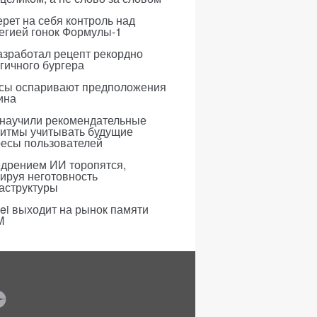
рет на себя контроль над
егией гонок Формулы-1
азработал рецепт рекордно
гичного бургера
усы оспаривают предположения
ина
 научили рекомендательные
ритмы учитывать будущие
ресы пользователей
едрением ИИ торопятся,
ируя неготовность
аструктуры
i выходит на рынок памяти
M