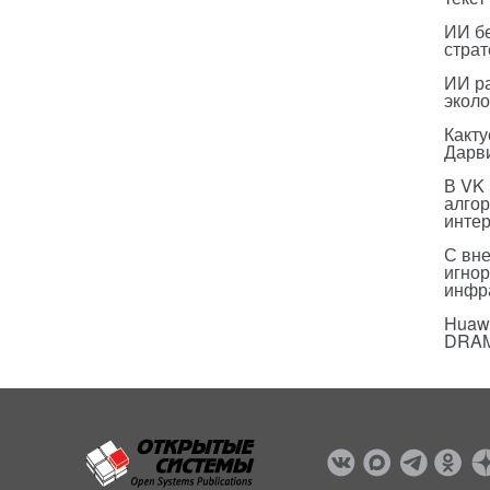
ИИ бе
страт
ИИ р
эколо
Какт
Дарв
В VK
алго
инте
С вн
игнор
инфр
Huawe
DRA