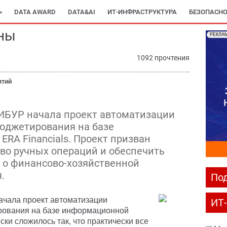
»
DATA AWARD
DATA&AI
ИТ-ИНФРАСТРУКТУРА
БЕЗОПАСНО
ны
РЕКЛА
1092 прочтения
ятий
БУР начала проект автоматизации
бюджетирования на базе
RA Financials. Проект призван
во ручных операций и обеспечить
 о финансово-хозяйственной
.
Под
чала проект автоматизации
ИТ
ирования на базе информационной
ски сложилось так, что практически все