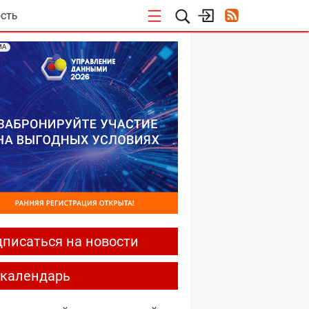
СТЬ
МА
писаться на новости
-календарь