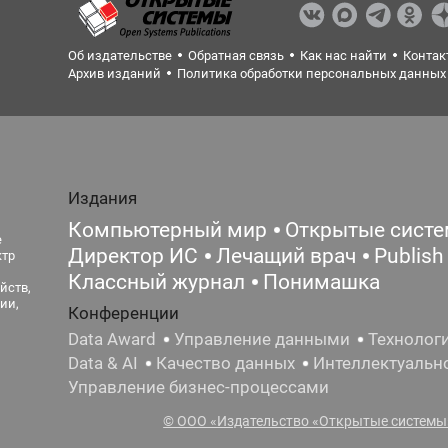
Об издательстве
Обратная связь
Как нас найти
Контак
Архив изданий
Политика обработки персональных данных
Издания
Компьютерный мир
Открытые сист
е
Директор ИС
Лечащий врач
Publish
ктр
Классный журнал
Понимашка
йств,
ии,
Конференции
Data Award
Управление данными
Технолог
Data & AI
Качество данных
Интеллектуальн
Управление бизнес-процессами
© ООО «Издательство «Открытые системы»