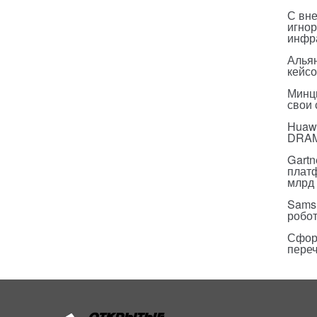
С вн
игнор
инфр
Альян
кейс
Минц
свои
Huawe
DRA
Gartn
плат
млрд 
Sams
робо
Сфор
пере