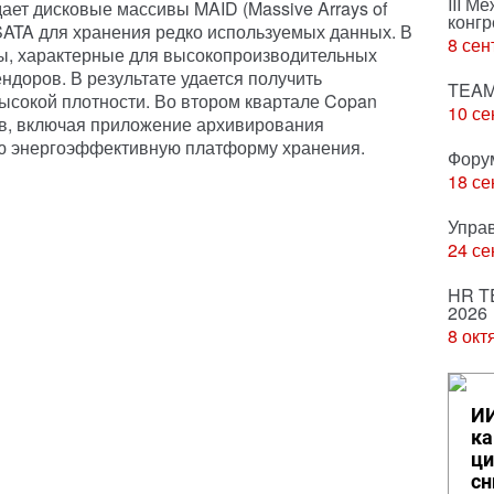
III М
одает дисковые массивы MAID (Massive Arrays of
конгр
 SATA для хранения редко используемых данных. В
8 сен
ты, характерные для высокопроизводительных
ндоров. В результате удается получить
TEAM
ысокой плотности. Во втором квартале Copan
10 се
ов, включая приложение архивирования
ю энергоэффективную платформу хранения.
Фору
18 се
Упра
24 се
HR T
2026
8 окт
ИИ
ка
ци
сн