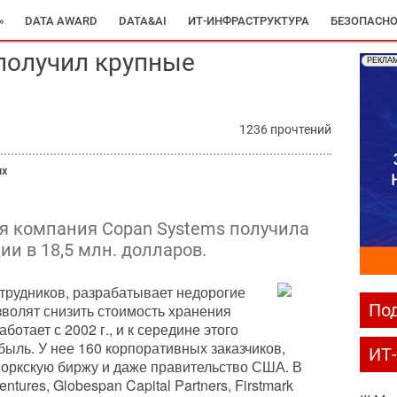
»
DATA AWARD
DATA&AI
ИТ-ИНФРАСТРУКТУРА
БЕЗОПАСНО
получил крупные
РЕКЛА
1236 прочтений
ых
 компания Copan Systems получила
и в 18,5 млн. долларов.
трудников, разрабатывает недорогие
Под
зволят снизить стоимость хранения
отает с 2002 г., и к середине этого
ыль. У нее 160 корпоративных заказчиков,
ИТ
йоркскую биржу и даже правительство США. В
ntures, Globespan Capital Partners, Firstmark