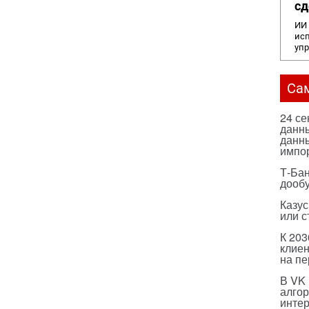
сд
ИИ 
исп
уп
Са
24 с
данны
данны
импо
Т-Бан
дооб
Казус
или с
К 203
клиен
на п
В VK
алго
инте