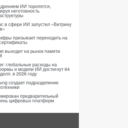
едрением ИИ торопятся,
ируя неготовность
аструктуры
с в сфере ИИ запустил «Витрину
ов»
ифры призывает переходить на
 сертификаты
i выходит на рынок памяти
M
er: глобальные расходы на
формы и модели ИИ достигнут 64
долл. в 2026 году
ung создает подразделение
тотехники
мирован предварительный
чень цифровых платформ