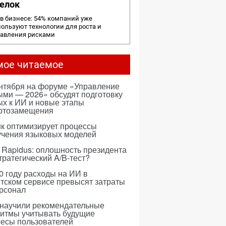
елок
в бизнесе: 54% компаний уже
ользуют технологии для роста и
равления рисками
мое читаемое
ентября на форуме «Управление
ми — 2026» обсудят подготовку
х к ИИ и новые этапы
ртозамещения
к оптимизирует процессы
учения языковых моделей
 Rapidus: оплошность президента
тратегический A/B-тест?
0 году расходы на ИИ в
тском сервисе превысят затраты
ерсонал
 научили рекомендательные
ритмы учитывать будущие
ресы пользователей