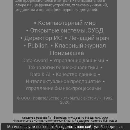
для профессионалов и активных пользователей в
сфере ИТ, цифровых устройств, телекоммуникаций,
медицины и полиграфии, журналы для детей.
Компьютерный мир
Открытые системы.СУБД
Директор ИС
Лечащий врач
Publish
Классный журнал
Понимашка
Data Award
Управление данными
Технологии бизнес-аналитики
Data & AI
Качество данных
Интеллектуальное предприятие
Управление бизнес-процессами
© ООО «Издательство «Открытые системы», 1992-
2026.
Средство массовой информации www.osp.ru Учредитель: ООО
«Издательство «Открытые системы» Главный редактор: Христов П.В. Адрес
электронной почты редакции: info@osp.ru
Мы используем cookie, чтобы сделать наш сайт удобнее для вас.
Телефон редакции: 7 (499) 703-18-54 Возрастная маркировка: 12+
Свидетельство о регистрации СМИ сетевого издания Эл.№ ФС77-62008 от