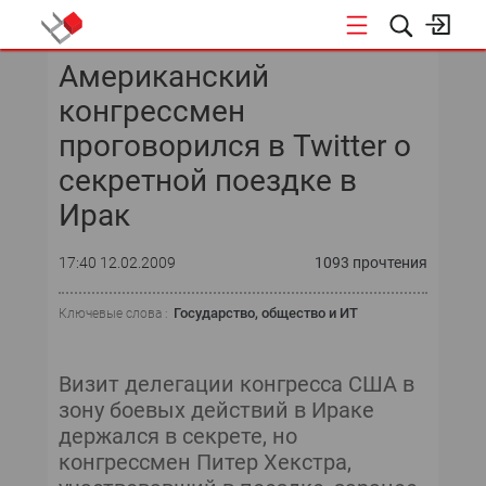
Американский
КОНФЕРЕНЦИИ
конгрессмен
проговорился в Twitter о
секретной поездке в
Ирак
17:40 12.02.2009
1093 прочтения
Государство, общество и ИТ
Ключевые слова :
Визит делегации конгресса США в
зону боевых действий в Ираке
держался в секрете, но
конгрессмен Питер Хекстра,