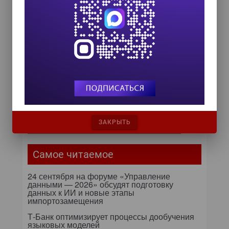
Управление данными 2026
24 сентября 2026
HR TECH + ИИ ТРАНСФОРМАЦИЯ 2026
8 октября 2026
От кликов до миллионов: как
повседневные операции
влияют на маржу компании
Бизнес видит больше, чем мог
ЗАКРЫТЬ
предположить раньше
Самое читаемое
24 сентября на форуме «Управление
данными — 2026» обсудят подготовку
данных к ИИ и новые этапы
импортозамещения
Т-Банк оптимизирует процессы дообучения
языковых моделей