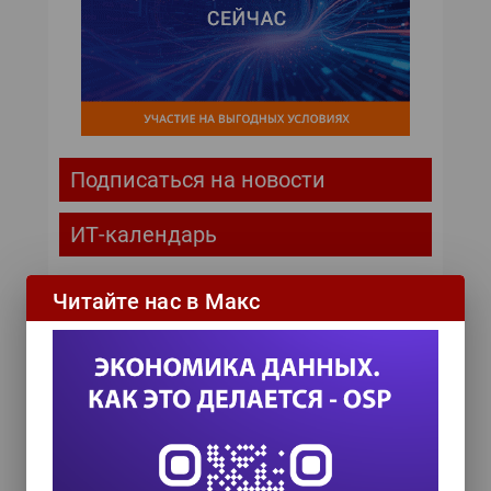
Подписаться на новости
ИТ-календарь
III Международный технологический конгресс
Читайте нас в Макс
8 сентября 2026
TEAM LEAD TODAY 2026
10 сентября 2026
Форум ProcessTech
18 сентября 2026