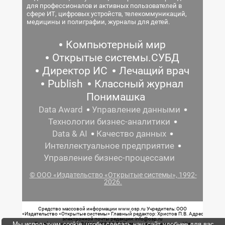
для профессионалов и активных пользователей в
сфере ИТ, цифровых устройств, телекоммуникаций,
медицины и полиграфии, журналы для детей.
Компьютерный мир
Открытые системы.СУБД
Директор ИС
Лечащий врач
Publish
Классный журнал
Понимашка
Data Award
Управление данными
Технологии бизнес-аналитики
Data & AI
Качество данных
Интеллектуальное предприятие
Управление бизнес-процессами
© ООО «Издательство «Открытые системы», 1992-
2026.
Средство массовой информации www.osp.ru Учредитель: ООО
«Издательство «Открытые системы» Главный редактор: Христов П.В. Адрес
электронной почты редакции: info@osp.ru
Мы используем cookie, чтобы сделать наш сайт удобнее для вас.
Телефон редакции: 7 (499) 703-18-54 Возрастная маркировка: 12+