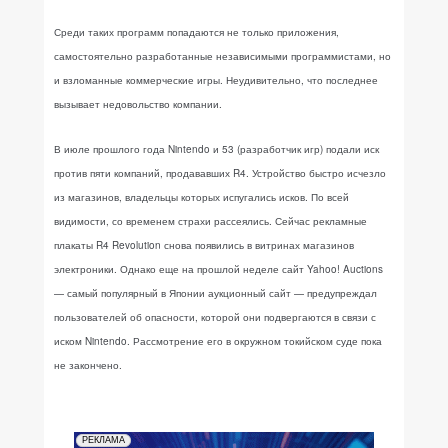
Среди таких программ попадаются не только приложения,
самостоятельно разработанные независимыми программистами, но
и взломанные коммерческие игры. Неудивительно, что последнее
вызывает недовольство компании.
В июле прошлого года Nintendo и 53 (разработчик игр) подали иск
против пяти компаний, продававших R4. Устройство быстро исчезло
из магазинов, владельцы которых испугались исков. По всей
видимости, со временем страхи рассеялись. Сейчас рекламные
плакаты R4 Revolution снова появились в витринах магазинов
электроники. Однако еще на прошлой неделе сайт Yahoo! Auctions
— самый популярный в Японии аукционный сайт — предупреждал
пользователей об опасности, которой они подвергаются в связи с
иском Nintendo. Рассмотрение его в окружном токийском суде пока
не закончено.
РЕКЛАМА